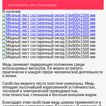
КОНТЕЙНЕРЫ ДЛЯ УТИЛИЗАЦИИ
ЛАТУННЫЙ ПРОКАТ
В наличии
ДЕКОР НЕРЖАВЕЙКА
ОГРАЖДЕНИЯ ДЛЯ ЛЕСТНИЦ
ЭЛЕКТРОДЫ
ДЕКОРАТИВНЫЙ УГОЛОК
МЕТАЛЛИЧЕСКИЕ ПОРОГИ НАПОЛЬНЫЕ (ДЛЯ ПОЛА),
РАСКЛАДКА, ПЛИНТУС
ПОТОЛКИ
Медь занимает лидирующее положение среди
используемых металлов. Её можно встретить
АКЦИИ
практически в каждой сфере человеческой деятельности
и жизни.
НЕДОРОГОЙ МЕТАЛЛОПРОКАТ
Свойства медного листа поистине уникальны. Медь
обладает высочайшей коррозионной устойчивостью,
тепловой и электрической проводимостью,
пластичностью, стильным и богатым внешним видом.
Благодаря этим свойствам медь широко применяется в