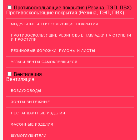
АЛЮМИНИЕВЫЙ ПРОКАТ
Противоскользящие покрытия (Резина, ТЭП, ПВХ)
Противоскользящие покрытия (Резина, ТЭП, ПВХ)
НЕРЖАВЕЮЩАЯ СТАЛЬ
МОДУЛЬНЫЕ АНТИСКОЛЬЗЯЩИЕ ПОКРЫТИЯ
МЕДНЫЙ ПРОКАТ
ПРОТИВОСКОЛЬЗЯЩИЕ РЕЗИНОВЫЕ НАКЛАДКИ НА СТУПЕНИ
И ПРОСТУПИ
Медный лист (листовая медь)
Медная панель
РЕЗИНОВЫЕ ДОРОЖКИ, РУЛОНЫ И ЛИСТЫ
Кровельная медь (медная кровля)
УГЛЫ И ЛЕНТЫ САМОКЛЕЯЩИЕСЯ
Медный (круг) пруток
Вентиляция
Вентиляция
Шины медные
Крепеж из меди
ВОЗДУХОВОДЫ
Медная лента
ЗОНТЫ ВЫТЯЖНЫЕ
Медные трубы
НЕСТАНДАРТНЫЕ ИЗДЕЛИЯ
Сетка медная
ФАСОННЫЕ ИЗДЕЛИЯ
Изделия из Меди
ШУМОГЛУШИТЕЛИ
Кабель, провод медный