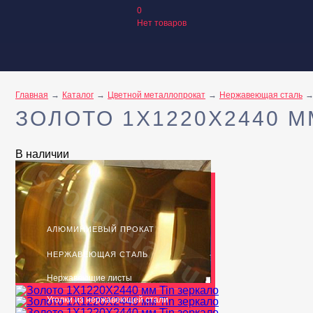
0
Нет товаров
Главная
Каталог
Цветной металлопрокат
Нержавеющая сталь
ЗОЛОТО 1Х1220Х2440 М
В наличии
Металлопрокат, изделия
АЛЮМИНИЕВЫЙ ПРОКАТ
НЕРЖАВЕЮЩАЯ СТАЛЬ
Нержавеющие листы
Уголки из нержавеющей стали