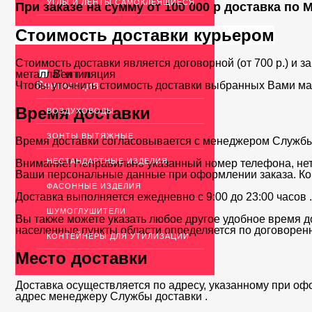
УГЛЫ И ЛЕНТЫ САМОКЛЕЯЩИЕСЯ
При заказе на сумму от 100 000 р доставка по
Стоимость доставки курьером
Стоимость доставки является договорной (от 700 р.) и з
металла" и т. п.
Вентиляция
Чтобы уточнить стоимость доставки выбранных Вами ма
Вентиляция
Время доставки
ВОЗДУХОВОДЫ
ЗОНТЫ ВЫТЯЖНЫЕ
Время доставки согласовывается с менеджером Службы д
НЕСТАНДАРТНЫЕ ИЗДЕЛИЯ
Внимание! Неправильно указанный номер телефона, нет
Ваши персональные данные при оформлении заказа. Ко
ФАСОННЫЕ ИЗДЕЛИЯ
Доставка выполняется ежедневно с 9:00 до 23:00 часов 
ШУМОГЛУШИТЕЛИ
Вы также можете указать любое другое удобное время до
населенные пункты области определяется по договоренн
КОНТЕЙНЕРЫ ДЛЯ УТИЛИЗАЦИИ
Место доставки
Доставка осуществляется по адресу, указанному при оф
адрес менеджеру Службы доставки .