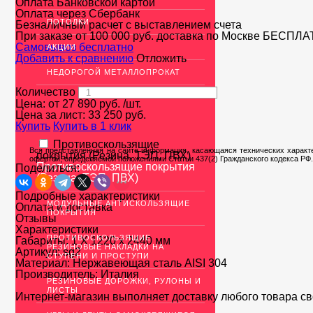
Оплата Банковской картой
Оплата через Сбербанк
ПОТОЛКИ
Безналичный расчет с выставлением счета
При заказе от 100 000 руб. доставка по Москве
БЕСПЛА
Cамовывоз бесплатно
АКЦИИ
Добавить к сравнению
Отложить
НЕДОРОГОЙ МЕТАЛЛОПРОКАТ
Количество
Цена: от
27 890
руб.
/шт.
Цена за лист:
33 250
руб.
Купить
Купить в 1 клик
Противоскользящие
Вся представленная на сайте информация, касающаяся технических характе
покрытия (Резина, ТЭП, ПВХ)
офертой, определяемой положениями Статьи 437(2) Гражданского кодекса РФ.
Противоскользящие покрытия
Поделиться:
(Резина, ТЭП, ПВХ)
Подробные характеристики
МОДУЛЬНЫЕ АНТИСКОЛЬЗЯЩИЕ
Оплата и доставка
ПОКРЫТИЯ
Отзывы
Характеристики
ПРОТИВОСКОЛЬЗЯЩИЕ
Габариты:
1 Х 1220 х 2440 мм
РЕЗИНОВЫЕ НАКЛАДКИ НА
Артикул:
sg2
СТУПЕНИ И ПРОСТУПИ
Материал:
Нержавеющая сталь AISI 304
Производитель:
Италия
РЕЗИНОВЫЕ ДОРОЖКИ, РУЛОНЫ И
ЛИСТЫ
Интернет-магазин выполняет доставку любого товара с