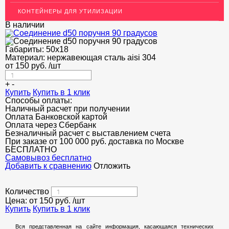
Поручни
КОНТЕЙНЕРЫ ДЛЯ УТИЛИЗАЦИИ
Пристенные крепления
В наличии
Стеклодержатели
Габариты:
50x18
Фланцы
Материал:
нержавеющая сталь aisi 304
от
150
руб.
/шт
ЭЛЕКТРОДЫ
+
-
ДЕКОРАТИВНЫЙ УГОЛОК
Купить
Купить в 1 клик
Способы оплаты:
МЕТАЛЛИЧЕСКИЕ ПОРОГИ НАПОЛЬНЫЕ (ДЛЯ ПОЛА),
Наличный расчет при получении
РАСКЛАДКА, ПЛИНТУС
Оплата Банковской картой
Оплата через Сбербанк
ПОТОЛКИ
Безналичный расчет с выставлением счета
При заказе от 100 000 руб. доставка по Москве
АКЦИИ
БЕСПЛАТНО
Cамовывоз бесплатно
Добавить к сравнению
Отложить
НЕДОРОГОЙ МЕТАЛЛОПРОКАТ
Количество
Цена: от
150
руб.
/шт
Купить
Купить в 1 клик
Вся представленная на сайте информация, касающаяся технических