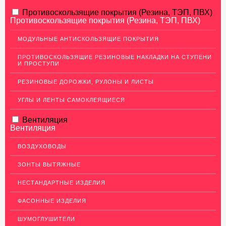
АЛЮМИНИЕВЫЙ ПРОКАТ
Противоскользящие покрытия (Резина, ТЭП, ПВХ)
Противоскользящие покрытия (Резина, ТЭП, ПВХ)
НЕРЖАВЕЮЩАЯ СТАЛЬ
МОДУЛЬНЫЕ АНТИСКОЛЬЗЯЩИЕ ПОКРЫТИЯ
МЕДНЫЙ ПРОКАТ
ПРОТИВОСКОЛЬЗЯЩИЕ РЕЗИНОВЫЕ НАКЛАДКИ НА СТУПЕНИ
И ПРОСТУПИ
ЛАТУННЫЙ ПРОКАТ
РЕЗИНОВЫЕ ДОРОЖКИ, РУЛОНЫ И ЛИСТЫ
ДЕКОР НЕРЖАВЕЙКА
УГЛЫ И ЛЕНТЫ САМОКЛЕЯЩИЕСЯ
ОГРАЖДЕНИЯ ДЛЯ ЛЕСТНИЦ
Перила из нержавеющей стали
Вентиляция
Вентиляция
Декоративный низ стойки
ВОЗДУХОВОДЫ
Держатель ригеля
ЗОНТЫ ВЫТЯЖНЫЕ
Заглушки
Крепления стоек
НЕСТАНДАРТНЫЕ ИЗДЕЛИЯ
Кронштейны для поручня к стене
ФАСОННЫЕ ИЗДЕЛИЯ
Повороты и соединители труб
ШУМОГЛУШИТЕЛИ