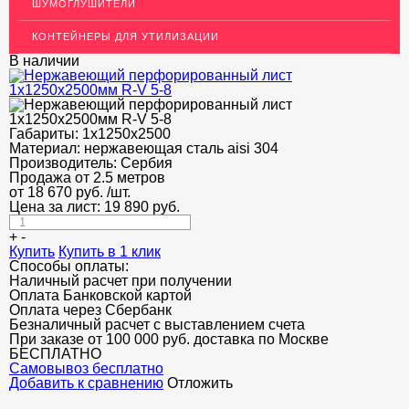
ШУМОГЛУШИТЕЛИ
ДЕКОР НЕРЖАВЕЙКА
КОНТЕЙНЕРЫ ДЛЯ УТИЛИЗАЦИИ
ОГРАЖДЕНИЯ ДЛЯ ЛЕСТНИЦ
В наличии
ЭЛЕКТРОДЫ
ДЕКОРАТИВНЫЙ УГОЛОК
Габариты:
1х1250х2500
Материал:
МЕТАЛЛИЧЕСКИЕ ПОРОГИ НАПОЛЬНЫЕ (ДЛЯ ПОЛА),
нержавеющая сталь aisi 304
РАСКЛАДКА, ПЛИНТУС
Производитель:
Сербия
Продажа от 2.5 метров
от
18 670
руб.
/шт.
ПОТОЛКИ
Цена за лист:
19 890
руб.
АКЦИИ
+
-
Купить
Купить в 1 клик
НЕДОРОГОЙ МЕТАЛЛОПРОКАТ
Способы оплаты:
Наличный расчет при получении
Оплата Банковской картой
Оплата через Сбербанк
Безналичный расчет с выставлением счета
При заказе от 100 000 руб. доставка по Москве
БЕСПЛАТНО
Cамовывоз бесплатно
Добавить к сравнению
Отложить