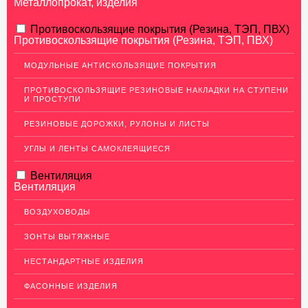
Металлопрокат, изделия
АЛЮМИНИЕВЫЙ ПРОКАТ
Противоскользящие покрытия (Резина, ТЭП, ПВХ)
Противоскользящие покрытия (Резина, ТЭП, ПВХ)
Перфорированный лист
МОДУЛЬНЫЕ АНТИСКОЛЬЗЯЩИЕ ПОКРЫТИЯ
Алюминиевые листы
ПРОТИВОСКОЛЬЗЯЩИЕ РЕЗИНОВЫЕ НАКЛАДКИ НА СТУПЕНИ
Гладкие алюминиевые листы
И ПРОСТУПИ
Рифленые алюминиевые листы
РЕЗИНОВЫЕ ДОРОЖКИ, РУЛОНЫ И ЛИСТЫ
Алюминиевые профили
УГЛЫ И ЛЕНТЫ САМОКЛЕЯЩИЕСЯ
Гафрированные алюминиевые листы
Вентиляция
Алюминиевые трубы
Вентиляция
Профиль для гипсокартона, МДФ, панелей
ВОЗДУХОВОДЫ
Ящики из алюминия
ЗОНТЫ ВЫТЯЖНЫЕ
НЕРЖАВЕЮЩАЯ СТАЛЬ
НЕСТАНДАРТНЫЕ ИЗДЕЛИЯ
МЕДНЫЙ ПРОКАТ
ФАСОННЫЕ ИЗДЕЛИЯ
ЛАТУННЫЙ ПРОКАТ