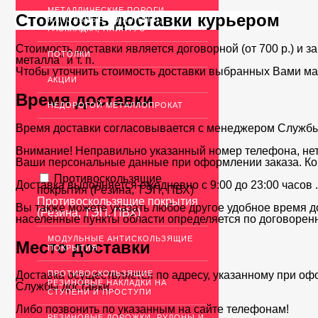
МЕТАЛЛИЧЕСКИЕ ПОРОГИ
Стоимость доставки курьером
НАПОЛЬНЫЕ (ДЛЯ ПОЛА),
РАСКЛАДКА, ПЛИНТУС
Стоимость доставки является договорной (от 700 р.) и з
ПОТОЛКИ
металла" и т. п.
Чтобы уточнить стоимость доставки выбранных Вами ма
АКЦИИ
Время доставки
НЕДОРОГОЙ МЕТАЛЛОПРОКАТ
Время доставки согласовывается с менеджером Службы д
Внимание! Неправильно указанный номер телефона, нет
Ваши персональные данные при оформлении заказа. Ко
Противоскользящие
Доставка выполняется ежедневно с 9:00 до 23:00 часов 
покрытия (Резина, ТЭП, ПВХ)
Противоскользящие покрытия
Вы также можете указать любое другое удобное время до
(Резина, ТЭП, ПВХ)
населенные пункты области определяется по договоренн
МОДУЛЬНЫЕ АНТИСКОЛЬЗЯЩИЕ
Место доставки
ПОКРЫТИЯ
ПРОТИВОСКОЛЬЗЯЩИЕ
Доставка осуществляется по адресу, указанному при оф
РЕЗИНОВЫЕ НАКЛАДКИ НА
Службы доставки .
СТУПЕНИ И ПРОСТУПИ
Либо позвонить по указанным на сайте телефонам!
РЕЗИНОВЫЕ ДОРОЖКИ, РУЛОНЫ И