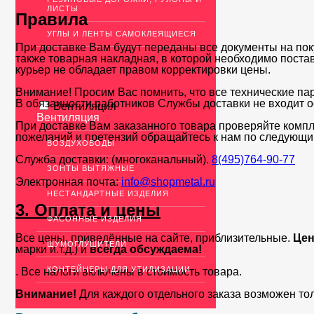
ЛИСТЫ
Правила
УГЛЫ И ЛЕНТЫ САМОКЛЕЯЩИЕСЯ
При доставке Вам будут переданы все документы на пок
также товарная накладная, в которой необходимо поста
курьер не обладает правом корректировки цены.
Внимание! Просим Вас помнить, что все технические па
В обязанности работников Службы доставки не входит о
Вентиляция
Вентиляция
При доставке Вам заказанного товара проверяйте компл
пожеланий и претензий обращайтесь к нам по следующи
ВОЗДУХОВОДЫ
Служба доставки: (многоканальный).
8(495)764-90-77
ЗОНТЫ ВЫТЯЖНЫЕ
Электронная почта:
info@shopmetal.ru
НЕСТАНДАРТНЫЕ ИЗДЕЛИЯ
3. Оплата и цены
ФАСОННЫЕ ИЗДЕЛИЯ
Все цены, приведённые на сайте, приблизительные.
Цен
ШУМОГЛУШИТЕЛИ
марки и.т.д.) и
всегда обсуждаема!
КОНТЕЙНЕРЫ ДЛЯ УТИЛИЗАЦИИ
. Все налоги включены в стоимость товара.
Внимание!
Для каждого отдельного заказа возможен то