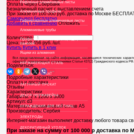
Рифленые алюминиевые листы
Оплата через Сбербанк
Безналичный расчет с выставлением счета
Алюминиевые профили
При заказе от 100 000 руб. доставка по Москве
БЕСПЛА
Cамовывоз бесплатно
Гафрированные алюминиевые листы
Добавить к сравнению
Отложить
Алюминиевые трубы
Количество
Профиль для гипсокартона, МДФ,
Цена: от
28 456
руб.
/шт.
панелей
Купить
Купить в 1 клик
Ящики из алюминия
Вся представленная на сайте информация, касающаяся технических характе
офертой, определяемой положениями Статьи 437(2) Гражданского кодекса РФ.
НЕРЖАВЕЮЩАЯ СТАЛЬ
Поделиться:
МЕДНЫЙ ПРОКАТ
Подробные характеристики
Оплата и доставка
ЛАТУННЫЙ ПРОКАТ
Отзывы
Характеристики
ДЕКОР НЕРЖАВЕЙКА
Габариты:
2 х 1200 х 3000
Артикул:
d3
Материал:
алюминиевый сплав А5
ОГРАЖДЕНИЯ ДЛЯ ЛЕСТНИЦ
Производитель:
Сербия
ЭЛЕКТРОДЫ
Интернет-магазин выполняет доставку любого товара с
ДЕКОРАТИВНЫЙ УГОЛОК
При заказе на сумму от 100 000 р доставка по