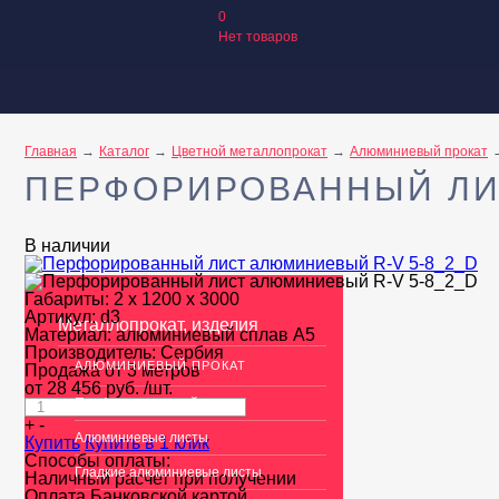
0
Нет товаров
Главная
Каталог
Цветной металлопрокат
Алюминиевый прокат
ПЕРФОРИРОВАННЫЙ ЛИ
В наличии
Габариты:
2 х 1200 х 3000
Артикул:
d3
Металлопрокат, изделия
Материал:
алюминиевый сплав А5
Производитель:
Сербия
АЛЮМИНИЕВЫЙ ПРОКАТ
Продажа от 3 метров
от
28 456
руб.
/шт.
Перфорированный лист
+
-
Алюминиевые листы
Купить
Купить в 1 клик
Способы оплаты:
Гладкие алюминиевые листы
Наличный расчет при получении
Оплата Банковской картой