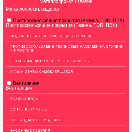
Металлопрокат, изделия
Металлопрокат, изделия
АЛЮМИНИЕВЫЙ ПРОКАТ
Противоскользящие покрытия (Резина, ТЭП, ПВХ)
Противоскользящие покрытия (Резина, ТЭП, ПВХ)
НЕРЖАВЕЮЩАЯ СТАЛЬ
МОДУЛЬНЫЕ АНТИСКОЛЬЗЯЩИЕ ПОКРЫТИЯ
МЕДНЫЙ ПРОКАТ
ПРОТИВОСКОЛЬЗЯЩИЕ РЕЗИНОВЫЕ НАКЛАДКИ НА СТУПЕНИ
И ПРОСТУПИ
ЛАТУННЫЙ ПРОКАТ
РЕЗИНОВЫЕ ДОРОЖКИ, РУЛОНЫ И ЛИСТЫ
ДЕКОР НЕРЖАВЕЙКА
УГЛЫ И ЛЕНТЫ САМОКЛЕЯЩИЕСЯ
ОГРАЖДЕНИЯ ДЛЯ ЛЕСТНИЦ
Вентиляция
ЭЛЕКТРОДЫ
Вентиляция
ДЕКОРАТИВНЫЙ УГОЛОК
ВОЗДУХОВОДЫ
Уголок латунный декоративный
ЗОНТЫ ВЫТЯЖНЫЕ
Уголок нержавеющий декоративный
НЕСТАНДАРТНЫЕ ИЗДЕЛИЯ
Уголок медный декоративный
ФАСОННЫЕ ИЗДЕЛИЯ
Уголок алюминиевый декоративный