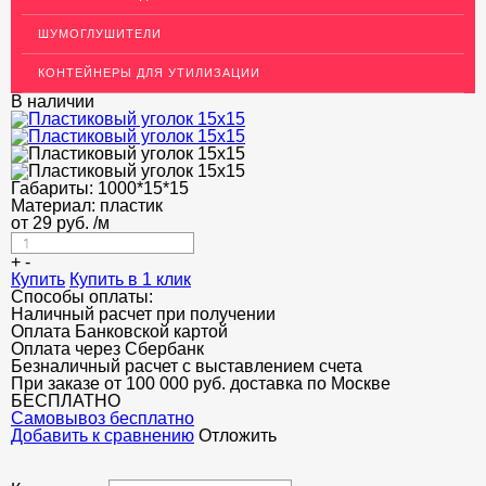
Декоративный пластиковый уголок для стен
ШУМОГЛУШИТЕЛИ
МЕТАЛЛИЧЕСКИЕ ПОРОГИ НАПОЛЬНЫЕ (ДЛЯ ПОЛА),
КОНТЕЙНЕРЫ ДЛЯ УТИЛИЗАЦИИ
РАСКЛАДКА, ПЛИНТУС
В наличии
ПОТОЛКИ
АКЦИИ
Габариты:
1000*15*15
НЕДОРОГОЙ МЕТАЛЛОПРОКАТ
Материал:
пластик
от
29
руб.
/м
+
-
Купить
Купить в 1 клик
Способы оплаты:
Наличный расчет при получении
Оплата Банковской картой
Оплата через Сбербанк
Безналичный расчет с выставлением счета
При заказе от 100 000 руб. доставка по Москве
БЕСПЛАТНО
Cамовывоз бесплатно
Добавить к сравнению
Отложить