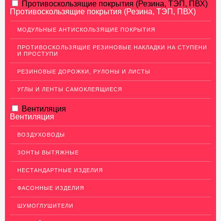
АЛЮМИНИЕВЫЙ ПРОКАТ
Противоскользящие покрытия (Резина, ТЭП, ПВХ)
Противоскользящие покрытия (Резина, ТЭП, ПВХ)
НЕРЖАВЕЮЩАЯ СТАЛЬ
МОДУЛЬНЫЕ АНТИСКОЛЬЗЯЩИЕ ПОКРЫТИЯ
МЕДНЫЙ ПРОКАТ
ПРОТИВОСКОЛЬЗЯЩИЕ РЕЗИНОВЫЕ НАКЛАДКИ НА СТУПЕНИ
И ПРОСТУПИ
ЛАТУННЫЙ ПРОКАТ
РЕЗИНОВЫЕ ДОРОЖКИ, РУЛОНЫ И ЛИСТЫ
ДЕКОР НЕРЖАВЕЙКА
УГЛЫ И ЛЕНТЫ САМОКЛЕЯЩИЕСЯ
ОГРАЖДЕНИЯ ДЛЯ ЛЕСТНИЦ
Перила из нержавеющей стали
Вентиляция
Вентиляция
Декоративный низ стойки
ВОЗДУХОВОДЫ
Держатель ригеля
ЗОНТЫ ВЫТЯЖНЫЕ
Заглушки
Крепления стоек
НЕСТАНДАРТНЫЕ ИЗДЕЛИЯ
Кронштейны для поручня к стене
ФАСОННЫЕ ИЗДЕЛИЯ
Повороты и соединители труб
ШУМОГЛУШИТЕЛИ
Поручни