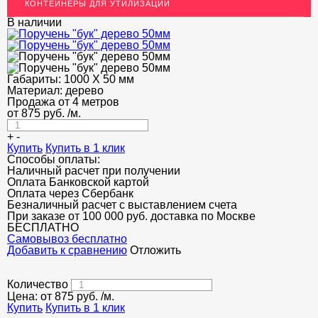
КОНТЕЙНЕРЫ ДЛЯ УТИЛИЗАЦИИ
Пристенные крепления
В наличии
Стеклодержатели
Фланцы
Габариты:
1000 Х 50 мм
ЭЛЕКТРОДЫ
Материал:
дерево
Продажа от 4 метров
ДЕКОРАТИВНЫЙ УГОЛОК
от
875
руб.
/м.
МЕТАЛЛИЧЕСКИЕ ПОРОГИ НАПОЛЬНЫЕ (ДЛЯ ПОЛА),
+
-
РАСКЛАДКА, ПЛИНТУС
Купить
Купить в 1 клик
Способы оплаты:
ПОТОЛКИ
Наличный расчет при получении
Оплата Банковской картой
Оплата через Сбербанк
АКЦИИ
Безналичный расчет с выставлением счета
При заказе от 100 000 руб. доставка по Москве
НЕДОРОГОЙ МЕТАЛЛОПРОКАТ
БЕСПЛАТНО
Cамовывоз бесплатно
Добавить к сравнению
Отложить
Количество
Цена: от
875
руб.
/м.
Купить
Купить в 1 клик