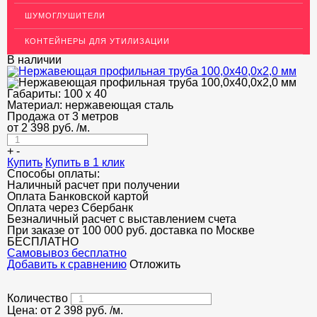
ДЕКОР НЕРЖАВЕЙКА
ШУМОГЛУШИТЕЛИ
ОГРАЖДЕНИЯ ДЛЯ ЛЕСТНИЦ
КОНТЕЙНЕРЫ ДЛЯ УТИЛИЗАЦИИ
ЭЛЕКТРОДЫ
В наличии
ДЕКОРАТИВНЫЙ УГОЛОК
Габариты:
100 х 40
Материал:
нержавеющая сталь
МЕТАЛЛИЧЕСКИЕ ПОРОГИ НАПОЛЬНЫЕ (ДЛЯ ПОЛА),
РАСКЛАДКА, ПЛИНТУС
Продажа от 3 метров
от
2 398
руб.
/м.
ПОТОЛКИ
+
-
Купить
Купить в 1 клик
АКЦИИ
Способы оплаты:
Наличный расчет при получении
НЕДОРОГОЙ МЕТАЛЛОПРОКАТ
Оплата Банковской картой
Оплата через Сбербанк
Безналичный расчет с выставлением счета
При заказе от 100 000 руб. доставка по Москве
БЕСПЛАТНО
Cамовывоз бесплатно
Добавить к сравнению
Отложить
Количество
Цена: от
2 398
руб.
/м.