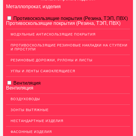
Металлопрокат, изделия
АЛЮМИНИЕВЫЙ ПРОКАТ
Противоскользящие покрытия (Резина, ТЭП, ПВХ)
Противоскользящие покрытия (Резина, ТЭП, ПВХ)
НЕРЖАВЕЮЩАЯ СТАЛЬ
МОДУЛЬНЫЕ АНТИСКОЛЬЗЯЩИЕ ПОКРЫТИЯ
Нержавеющие листы
ПРОТИВОСКОЛЬЗЯЩИЕ РЕЗИНОВЫЕ НАКЛАДКИ НА СТУПЕНИ
Уголки из нержавеющей стали
И ПРОСТУПИ
Пруток (круг) из нержавеющей стали
РЕЗИНОВЫЕ ДОРОЖКИ, РУЛОНЫ И ЛИСТЫ
Полоса из нержавейки
УГЛЫ И ЛЕНТЫ САМОКЛЕЯЩИЕСЯ
Нержавеющие трубы
Вентиляция
ПВЛ-листы
Вентиляция
Швеллер (профиль) нержавеющий
ВОЗДУХОВОДЫ
Сетка из нержавейки
ЗОНТЫ ВЫТЯЖНЫЕ
МЕДНЫЙ ПРОКАТ
НЕСТАНДАРТНЫЕ ИЗДЕЛИЯ
ЛАТУННЫЙ ПРОКАТ
ФАСОННЫЕ ИЗДЕЛИЯ