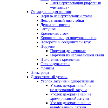
Лист нержавеющий рифленый
«чечевица»
Ограждения для лестниц
Перила из нержавеющей стали
Декоративный низ стойки
Держатель ригеля
Заглушки
Крепления стоек
Кронштейны для поручня к стене
Повороты и соединители труб
Поручни
Поручни деревянные
Поручни из нержавеющей стали
Пристенные крепления
Стеклодержатели
Фланцы
Электроды
Декоративный уголок
Уголок латунный декоративный
Уголок декоративный из
полированной латуни
Уголок декоративный из
хромированной латуни
Уголок декоративный из
шлифованной латуни