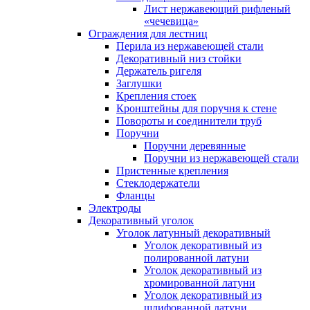
Лист нержавеющий рифленый
«чечевица»
Ограждения для лестниц
Перила из нержавеющей стали
Декоративный низ стойки
Держатель ригеля
Заглушки
Крепления стоек
Кронштейны для поручня к стене
Повороты и соединители труб
Поручни
Поручни деревянные
Поручни из нержавеющей стали
Пристенные крепления
Стеклодержатели
Фланцы
Электроды
Декоративный уголок
Уголок латунный декоративный
Уголок декоративный из
полированной латуни
Уголок декоративный из
хромированной латуни
Уголок декоративный из
шлифованной латуни