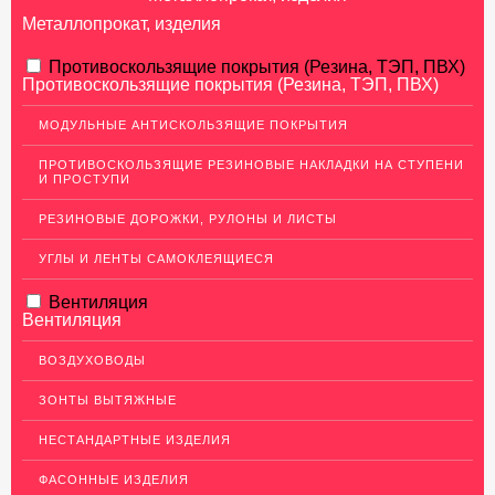
Металлопрокат, изделия
АЛЮМИНИЕВЫЙ ПРОКАТ
Противоскользящие покрытия (Резина, ТЭП, ПВХ)
Противоскользящие покрытия (Резина, ТЭП, ПВХ)
НЕРЖАВЕЮЩАЯ СТАЛЬ
МОДУЛЬНЫЕ АНТИСКОЛЬЗЯЩИЕ ПОКРЫТИЯ
Нержавеющие листы
ПРОТИВОСКОЛЬЗЯЩИЕ РЕЗИНОВЫЕ НАКЛАДКИ НА СТУПЕНИ
Уголки из нержавеющей стали
И ПРОСТУПИ
Пруток (круг) из нержавеющей стали
РЕЗИНОВЫЕ ДОРОЖКИ, РУЛОНЫ И ЛИСТЫ
Полоса из нержавейки
УГЛЫ И ЛЕНТЫ САМОКЛЕЯЩИЕСЯ
Нержавеющие трубы
Вентиляция
ПВЛ-листы
Вентиляция
Швеллер (профиль) нержавеющий
ВОЗДУХОВОДЫ
Сетка из нержавейки
ЗОНТЫ ВЫТЯЖНЫЕ
МЕДНЫЙ ПРОКАТ
НЕСТАНДАРТНЫЕ ИЗДЕЛИЯ
ЛАТУННЫЙ ПРОКАТ
ФАСОННЫЕ ИЗДЕЛИЯ