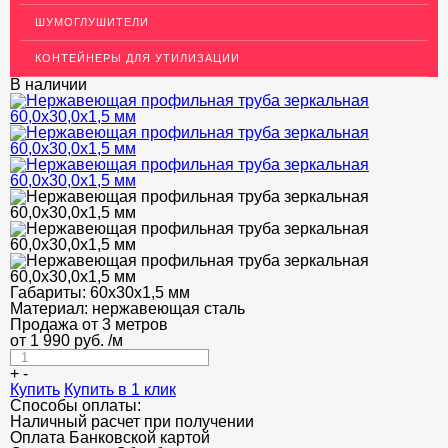
ДЕКОР НЕРЖАВЕЙКА
ШУМОГЛУШИТЕЛИ
ОГРАЖДЕНИЯ ДЛЯ ЛЕСТНИЦ
КОНТЕЙНЕРЫ ДЛЯ УТИЛИЗАЦИИ
ЭЛЕКТРОДЫ
В наличии
ДЕКОРАТИВНЫЙ УГОЛОК
МЕТАЛЛИЧЕСКИЕ ПОРОГИ НАПОЛЬНЫЕ (ДЛЯ ПОЛА),
РАСКЛАДКА, ПЛИНТУС
ПОТОЛКИ
АКЦИИ
НЕДОРОГОЙ МЕТАЛЛОПРОКАТ
Габариты:
60х30х1,5 мм
Материал:
нержавеющая сталь
Продажа от 3 метров
от
1 990
руб.
/м
+
-
Купить
Купить в 1 клик
Способы оплаты:
Наличный расчет при получении
Оплата Банковской картой