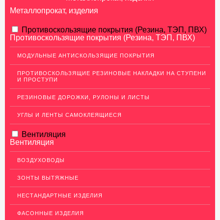
Металлопрокат, изделия
АЛЮМИНИЕВЫЙ ПРОКАТ
Противоскользящие покрытия (Резина, ТЭП, ПВХ)
Противоскользящие покрытия (Резина, ТЭП, ПВХ)
НЕРЖАВЕЮЩАЯ СТАЛЬ
МОДУЛЬНЫЕ АНТИСКОЛЬЗЯЩИЕ ПОКРЫТИЯ
Нержавеющие листы
ПРОТИВОСКОЛЬЗЯЩИЕ РЕЗИНОВЫЕ НАКЛАДКИ НА СТУПЕНИ
Уголки из нержавеющей стали
И ПРОСТУПИ
Пруток (круг) из нержавеющей стали
РЕЗИНОВЫЕ ДОРОЖКИ, РУЛОНЫ И ЛИСТЫ
Полоса из нержавейки
УГЛЫ И ЛЕНТЫ САМОКЛЕЯЩИЕСЯ
Нержавеющие трубы
Вентиляция
ПВЛ-листы
Вентиляция
Швеллер (профиль) нержавеющий
ВОЗДУХОВОДЫ
Сетка из нержавейки
ЗОНТЫ ВЫТЯЖНЫЕ
МЕДНЫЙ ПРОКАТ
НЕСТАНДАРТНЫЕ ИЗДЕЛИЯ
ЛАТУННЫЙ ПРОКАТ
ФАСОННЫЕ ИЗДЕЛИЯ