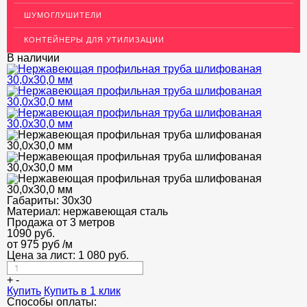
ДЕКОР НЕРЖАВЕЙКА
ШУМОГЛУШИТЕЛИ
ОГРАЖДЕНИЯ ДЛЯ ЛЕСТНИЦ
КОНТЕЙНЕРЫ ДЛЯ УТИЛИЗАЦИИ
ЭЛЕКТРОДЫ
В наличии
ДЕКОРАТИВНЫЙ УГОЛОК
МЕТАЛЛИЧЕСКИЕ ПОРОГИ НАПОЛЬНЫЕ (ДЛЯ ПОЛА),
РАСКЛАДКА, ПЛИНТУС
ПОТОЛКИ
АКЦИИ
НЕДОРОГОЙ МЕТАЛЛОПРОКАТ
Габариты:
30х30
Материал:
нержавеющая сталь
Продажа от 3 метров
1090
руб.
от 975 руб
/м
Цена за лист:
1 080
руб.
+
-
Купить
Купить в 1 клик
Способы оплаты: