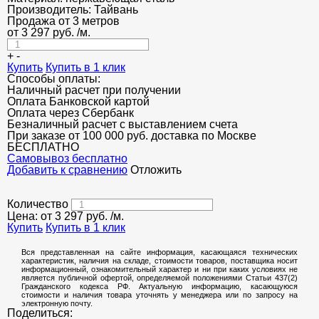
ДЕКОР НЕРЖАВЕЙКА
Производитель:
Тайвань
Продажа от 3 метров
ОГРАЖДЕНИЯ ДЛЯ ЛЕСТНИЦ
от
3 297
руб.
/м.
ЭЛЕКТРОДЫ
+
-
Купить
Купить в 1 клик
Способы оплаты:
ДЕКОРАТИВНЫЙ УГОЛОК
Наличный расчет при получении
Оплата Банковской картой
МЕТАЛЛИЧЕСКИЕ ПОРОГИ НАПОЛЬНЫЕ (ДЛЯ ПОЛА),
Оплата через Сбербанк
РАСКЛАДКА, ПЛИНТУС
Безналичный расчет с выставлением счета
При заказе от 100 000 руб. доставка по Москве
ПОТОЛКИ
БЕСПЛАТНО
Cамовывоз бесплатно
АКЦИИ
Добавить к сравнению
Отложить
НЕДОРОГОЙ МЕТАЛЛОПРОКАТ
Количество
Цена: от
3 297
руб.
/м.
Купить
Купить в 1 клик
Вся представленная на сайте информация, касающаяся технических
характеристик, наличия на складе, стоимости товаров, поставщика носит
информационный, ознакомительный характер и ни при каких условиях не
является публичной офертой, определяемой положениями Статьи 437(2)
Гражданского кодекса РФ. Актуальную информацию, касающуюся
стоимости и наличия товара уточнять у менеджера или по запросу на
электронную почту.
Поделиться: