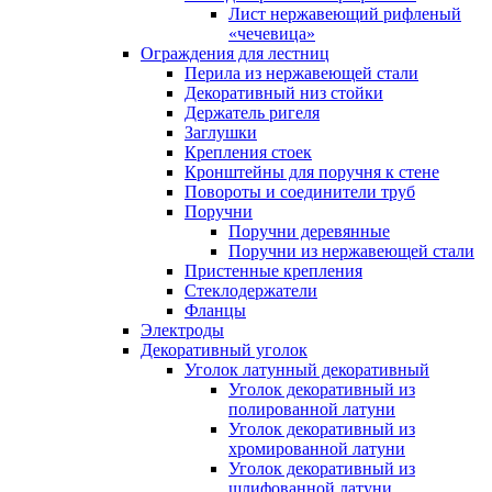
Лист нержавеющий рифленый
«чечевица»
Ограждения для лестниц
Перила из нержавеющей стали
Декоративный низ стойки
Держатель ригеля
Заглушки
Крепления стоек
Кронштейны для поручня к стене
Повороты и соединители труб
Поручни
Поручни деревянные
Поручни из нержавеющей стали
Пристенные крепления
Стеклодержатели
Фланцы
Электроды
Декоративный уголок
Уголок латунный декоративный
Уголок декоративный из
полированной латуни
Уголок декоративный из
хромированной латуни
Уголок декоративный из
шлифованной латуни