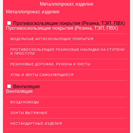
Металлопрокат, изделия
Металлопрокат, изделия
АЛЮМИНИЕВЫЙ ПРОКАТ
Противоскользящие покрытия (Резина, ТЭП, ПВХ)
Противоскользящие покрытия (Резина, ТЭП, ПВХ)
НЕРЖАВЕЮЩАЯ СТАЛЬ
МОДУЛЬНЫЕ АНТИСКОЛЬЗЯЩИЕ ПОКРЫТИЯ
Нержавеющие листы
ПРОТИВОСКОЛЬЗЯЩИЕ РЕЗИНОВЫЕ НАКЛАДКИ НА СТУПЕНИ
Уголки из нержавеющей стали
И ПРОСТУПИ
Пруток (круг) из нержавеющей стали
РЕЗИНОВЫЕ ДОРОЖКИ, РУЛОНЫ И ЛИСТЫ
Полоса из нержавейки
УГЛЫ И ЛЕНТЫ САМОКЛЕЯЩИЕСЯ
Нержавеющие трубы
Вентиляция
ПВЛ-листы
Вентиляция
Швеллер (профиль) нержавеющий
ВОЗДУХОВОДЫ
Сетка из нержавейки
ЗОНТЫ ВЫТЯЖНЫЕ
МЕДНЫЙ ПРОКАТ
НЕСТАНДАРТНЫЕ ИЗДЕЛИЯ
ЛАТУННЫЙ ПРОКАТ