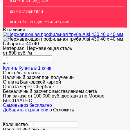
ФАСОННЫЕ ИЗДЕЛИЯ
ДЕКОР НЕРЖАВЕЙКА
ШУМОГЛУШИТЕЛИ
ОГРАЖДЕНИЯ ДЛЯ ЛЕСТНИЦ
КОНТЕЙНЕРЫ ДЛЯ УТИЛИЗАЦИИ
ЭЛЕКТРОДЫ
В наличии
ДЕКОРАТИВНЫЙ УГОЛОК
Габариты:
40х40
Материал:
Нержавеющая сталь
МЕТАЛЛИЧЕСКИЕ ПОРОГИ НАПОЛЬНЫЕ (ДЛЯ ПОЛА),
РАСКЛАДКА, ПЛИНТУС
от
890
руб.
/м
ПОТОЛКИ
+
-
Купить
Купить в 1 клик
Способы оплаты:
АКЦИИ
Наличный расчет при получении
Оплата Банковской картой
НЕДОРОГОЙ МЕТАЛЛОПРОКАТ
Оплата через Сбербанк
Безналичный расчет с выставлением счета
При заказе от 100 000 руб. доставка по Москве
БЕСПЛАТНО
Cамовывоз бесплатно
Добавить к сравнению
Отложить
Количество
Цена: от
890
руб.
/м