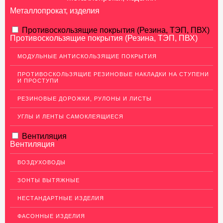
Металлопрокат, изделия
АЛЮМИНИЕВЫЙ ПРОКАТ
Противоскользящие покрытия (Резина, ТЭП, ПВХ)
Противоскользящие покрытия (Резина, ТЭП, ПВХ)
НЕРЖАВЕЮЩАЯ СТАЛЬ
МОДУЛЬНЫЕ АНТИСКОЛЬЗЯЩИЕ ПОКРЫТИЯ
МЕДНЫЙ ПРОКАТ
ПРОТИВОСКОЛЬЗЯЩИЕ РЕЗИНОВЫЕ НАКЛАДКИ НА СТУПЕНИ
И ПРОСТУПИ
ЛАТУННЫЙ ПРОКАТ
РЕЗИНОВЫЕ ДОРОЖКИ, РУЛОНЫ И ЛИСТЫ
ДЕКОР НЕРЖАВЕЙКА
УГЛЫ И ЛЕНТЫ САМОКЛЕЯЩИЕСЯ
ОГРАЖДЕНИЯ ДЛЯ ЛЕСТНИЦ
Вентиляция
ЭЛЕКТРОДЫ
Вентиляция
ДЕКОРАТИВНЫЙ УГОЛОК
ВОЗДУХОВОДЫ
МЕТАЛЛИЧЕСКИЕ ПОРОГИ НАПОЛЬНЫЕ (ДЛЯ ПОЛА),
РАСКЛАДКА, ПЛИНТУС
ЗОНТЫ ВЫТЯЖНЫЕ
Алюминиевый плинтус
НЕСТАНДАРТНЫЕ ИЗДЕЛИЯ
Латунные пороги
ФАСОННЫЕ ИЗДЕЛИЯ