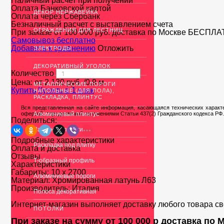
Наличный расчет при получении
Оплата Банковской картой
ДЕКОР НЕРЖАВЕЙКА
Оплата через Сбербанк
Безналичный расчет с выставлением счета
ОГРАЖДЕНИЯ ДЛЯ ЛЕСТНИЦ
При заказе от 100 000 руб. доставка по Москве
БЕСПЛА
Cамовывоз бесплатно
Добавить к сравнению
Отложить
ЭЛЕКТРОДЫ
ДЕКОРАТИВНЫЙ УГОЛОК
Количество
Цена: от
2 130
руб.
/0.9 м
МЕТАЛЛИЧЕСКИЕ ПОРОГИ
Купить
Купить в 1 клик
НАПОЛЬНЫЕ (ДЛЯ ПОЛА),
РАСКЛАДКА, ПЛИНТУС
Вся представленная на сайте информация, касающаяся технических характе
офертой, определяемой положениями Статьи 437(2) Гражданского кодекса РФ.
Алюминиевый плинтус
Поделиться:
Латунные пороги
Подробные характеристики
Раскладка под плитку
Оплата и доставка
Отзывы
Т-образный профиль
Характеристики
Габариты:
10 х 2700
Алюминиевые пороги
Материал:
Хромированная латунь Л63
Производитель:
Италия
Полоса декоративная
Интернет-магазин выполняет доставку любого товара с
ПОТОЛКИ
При заказе на сумму от 100 000 р доставка по