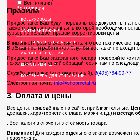
Вентиляция
Вентиляция
Правила
ВОЗДУХОВОДЫ
При доставке Вам будут переданы все документы на пок
также товарная накладная, в которой необходимо поста
ЗОНТЫ ВЫТЯЖНЫЕ
курьер не обладает правом корректировки цены.
НЕСТАНДАРТНЫЕ ИЗДЕЛИЯ
Внимание! Просим Вас помнить, что все технические па
В обязанности работников Службы доставки не входит о
ФАСОННЫЕ ИЗДЕЛИЯ
При доставке Вам заказанного товара проверяйте компл
пожеланий и претензий обращайтесь к нам по следующи
ШУМОГЛУШИТЕЛИ
Служба доставки: (многоканальный).
8(495)764-90-77
КОНТЕЙНЕРЫ ДЛЯ УТИЛИЗАЦИИ
Электронная почта:
info@shopmetal.ru
3. Оплата и цены
Все цены, приведённые на сайте, приблизительные.
Цен
доставки, характеристик сплава, марки и.т.д.) и
всегда о
. Все налоги включены в стоимость товара.
Внимание!
Для каждого отдельного заказа возможен то
невозможна.