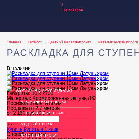
0
Нет товаров
Главная
Каталог
Цветной металлопрокат
Металлические пороги 
РАСКЛАДКА ДЛЯ СТУПЕ
В наличии
Металлопрокат, изделия
Габариты:
10 х 2700
Материал:
Хромированная латунь Л63
АЛЮМИНИЕВЫЙ ПРОКАТ
Производитель:
Италия
Продажа от 2.7 метров
от
2 130
руб.
/0.9 м
НЕРЖАВЕЮЩАЯ СТАЛЬ
+
-
МЕДНЫЙ ПРОКАТ
Купить
Купить в 1 клик
Способы оплаты:
ЛАТУННЫЙ ПРОКАТ