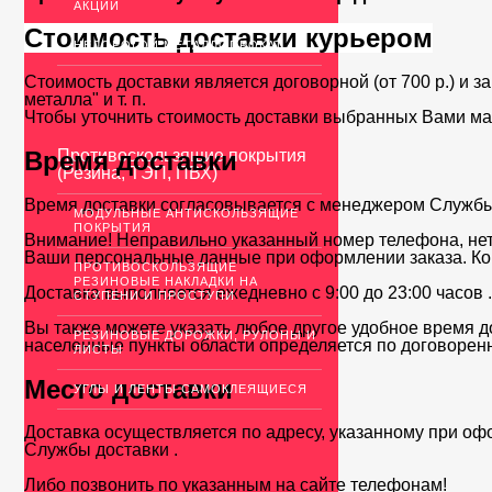
АКЦИИ
Стоимость доставки курьером
НЕДОРОГОЙ МЕТАЛЛОПРОКАТ
Стоимость доставки является договорной (от 700 р.) и з
металла" и т. п.
Чтобы уточнить стоимость доставки выбранных Вами ма
Время доставки
Противоскользящие покрытия
(Резина, ТЭП, ПВХ)
Время доставки согласовывается с менеджером Службы д
МОДУЛЬНЫЕ АНТИСКОЛЬЗЯЩИЕ
ПОКРЫТИЯ
Внимание! Неправильно указанный номер телефона, нет
Ваши персональные данные при оформлении заказа. Ко
ПРОТИВОСКОЛЬЗЯЩИЕ
РЕЗИНОВЫЕ НАКЛАДКИ НА
Доставка выполняется ежедневно с 9:00 до 23:00 часов 
СТУПЕНИ И ПРОСТУПИ
Вы также можете указать любое другое удобное время до
РЕЗИНОВЫЕ ДОРОЖКИ, РУЛОНЫ И
населенные пункты области определяется по договоренн
ЛИСТЫ
Место доставки
УГЛЫ И ЛЕНТЫ САМОКЛЕЯЩИЕСЯ
Доставка осуществляется по адресу, указанному при оф
Службы доставки .
Либо позвонить по указанным на сайте телефонам!