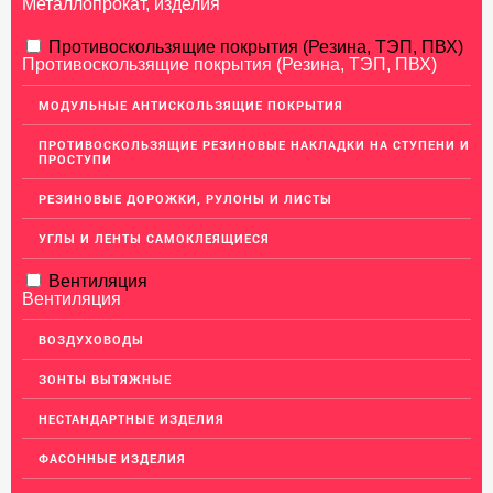
Металлопрокат, изделия
АЛЮМИНИЕВЫЙ ПРОКАТ
Противоскользящие покрытия (Резина, ТЭП, ПВХ)
Противоскользящие покрытия (Резина, ТЭП, ПВХ)
НЕРЖАВЕЮЩАЯ СТАЛЬ
МОДУЛЬНЫЕ АНТИСКОЛЬЗЯЩИЕ ПОКРЫТИЯ
МЕДНЫЙ ПРОКАТ
ПРОТИВОСКОЛЬЗЯЩИЕ РЕЗИНОВЫЕ НАКЛАДКИ НА СТУПЕНИ И
ПРОСТУПИ
ЛАТУННЫЙ ПРОКАТ
РЕЗИНОВЫЕ ДОРОЖКИ, РУЛОНЫ И ЛИСТЫ
ДЕКОР НЕРЖАВЕЙКА
УГЛЫ И ЛЕНТЫ САМОКЛЕЯЩИЕСЯ
ОГРАЖДЕНИЯ ДЛЯ ЛЕСТНИЦ
Вентиляция
ЭЛЕКТРОДЫ
Вентиляция
ДЕКОРАТИВНЫЙ УГОЛОК
ВОЗДУХОВОДЫ
МЕТАЛЛИЧЕСКИЕ ПОРОГИ НАПОЛЬНЫЕ (ДЛЯ ПОЛА),
РАСКЛАДКА, ПЛИНТУС
ЗОНТЫ ВЫТЯЖНЫЕ
Алюминиевый плинтус
НЕСТАНДАРТНЫЕ ИЗДЕЛИЯ
Латунные пороги
ФАСОННЫЕ ИЗДЕЛИЯ
Раскладка под плитку