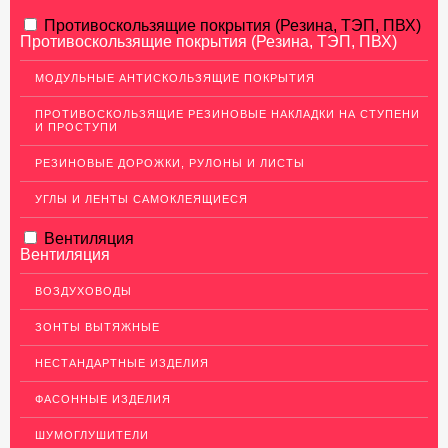
АЛЮМИНИЕВЫЙ ПРОКАТ
Противоскользящие покрытия (Резина, ТЭП, ПВХ)
Противоскользящие покрытия (Резина, ТЭП, ПВХ)
НЕРЖАВЕЮЩАЯ СТАЛЬ
МОДУЛЬНЫЕ АНТИСКОЛЬЗЯЩИЕ ПОКРЫТИЯ
МЕДНЫЙ ПРОКАТ
ПРОТИВОСКОЛЬЗЯЩИЕ РЕЗИНОВЫЕ НАКЛАДКИ НА СТУПЕНИ
И ПРОСТУПИ
ЛАТУННЫЙ ПРОКАТ
РЕЗИНОВЫЕ ДОРОЖКИ, РУЛОНЫ И ЛИСТЫ
ДЕКОР НЕРЖАВЕЙКА
УГЛЫ И ЛЕНТЫ САМОКЛЕЯЩИЕСЯ
ОГРАЖДЕНИЯ ДЛЯ ЛЕСТНИЦ
Вентиляция
ЭЛЕКТРОДЫ
Вентиляция
ДЕКОРАТИВНЫЙ УГОЛОК
ВОЗДУХОВОДЫ
МЕТАЛЛИЧЕСКИЕ ПОРОГИ НАПОЛЬНЫЕ (ДЛЯ ПОЛА),
РАСКЛАДКА, ПЛИНТУС
ЗОНТЫ ВЫТЯЖНЫЕ
Алюминиевый плинтус
НЕСТАНДАРТНЫЕ ИЗДЕЛИЯ
Латунные пороги
ФАСОННЫЕ ИЗДЕЛИЯ
Раскладка под плитку
ШУМОГЛУШИТЕЛИ