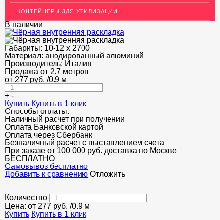
Т-образный профиль
КОНТЕЙНЕРЫ ДЛЯ УТИЛИЗАЦИИ
Алюминиевые пороги
В наличии
Полоса декоративная
Габариты:
10-12 х 2700
ПОТОЛКИ
Материал:
анодированный алюминий
Производитель:
Италия
АКЦИИ
Продажа от 2.7 метров
от
277
руб.
/0.9 м
НЕДОРОГОЙ МЕТАЛЛОПРОКАТ
+
-
Купить
Купить в 1 клик
Способы оплаты:
Наличный расчет при получении
Оплата Банковской картой
Оплата через Сбербанк
Безналичный расчет с выставлением счета
При заказе от 100 000 руб. доставка по Москве
БЕСПЛАТНО
Cамовывоз бесплатно
Добавить к сравнению
Отложить
Количество
Цена: от
277
руб.
/0.9 м
Купить
Купить в 1 клик