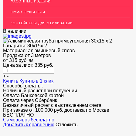
ФАСОННЫЕ ИЗДЕЛИЯ
ЛАТУННЫЙ ПРОКАТ
ШУМОГЛУШИТЕЛИ
ДЕКОР НЕРЖАВЕЙКА
КОНТЕЙНЕРЫ ДЛЯ УТИЛИЗАЦИИ
ОГРАЖДЕНИЯ ДЛЯ ЛЕСТНИЦ
В наличии
ЭЛЕКТРОДЫ
Габариты:
30х15х 2
ДЕКОРАТИВНЫЙ УГОЛОК
Материал:
алюминиевый сплав
Продажа от 3 метров
от
315
МЕТАЛЛИЧЕСКИЕ ПОРОГИ НАПОЛЬНЫЕ (ДЛЯ ПОЛА),
руб.
/м
РАСКЛАДКА, ПЛИНТУС
Цена за лист:
335
руб.
ПОТОЛКИ
+
-
Купить
Купить в 1 клик
Способы оплаты:
АКЦИИ
Наличный расчет при получении
Оплата Банковской картой
НЕДОРОГОЙ МЕТАЛЛОПРОКАТ
Оплата через Сбербанк
Безналичный расчет с выставлением счета
При заказе от 100 000 руб. доставка по Москве
БЕСПЛАТНО
Cамовывоз бесплатно
Добавить к сравнению
Отложить