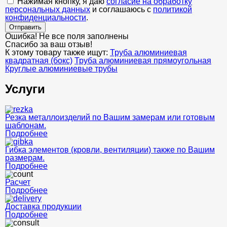
Нажимая кнопку, я даю
согласие на обработку
персональных данных
и соглашаюсь с
политикой
конфиденциальности
.
Отправить
Ошибка! Не все поля заполнены
Спасибо за ваш отзыв!
К этому товару также ищут:
Труба алюминиевая
квадратная (бокс)
Труба алюминиевая прямоугольная
Круглые алюминиевые трубы
Услуги
Резка металлоизделий по Вашим замерам или готовым
шаблонам.
Подробнее
Гибка элементов (кровли, вентиляции) также по Вашим
размерам.
Подробнее
Расчет
Подробнее
Доставка продукции
Подробнее