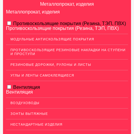
Металлопрокат, изделия
Металлопрокат, изделия
АЛЮМИНИЕВЫЙ ПРОКАТ
Противоскользящие покрытия (Резина, ТЭП, ПВХ)
Противоскользящие покрытия (Резина, ТЭП, ПВХ)
Перфорированный лист
МОДУЛЬНЫЕ АНТИСКОЛЬЗЯЩИЕ ПОКРЫТИЯ
Алюминиевые листы
ПРОТИВОСКОЛЬЗЯЩИЕ РЕЗИНОВЫЕ НАКЛАДКИ НА СТУПЕНИ
Гладкие алюминиевые листы
И ПРОСТУПИ
Рифленые алюминиевые листы
РЕЗИНОВЫЕ ДОРОЖКИ, РУЛОНЫ И ЛИСТЫ
Алюминиевые профили
УГЛЫ И ЛЕНТЫ САМОКЛЕЯЩИЕСЯ
Гафрированные алюминиевые листы
Вентиляция
Алюминиевые трубы
Вентиляция
Профиль для гипсокартона, МДФ, панелей
ВОЗДУХОВОДЫ
Ящики из алюминия
ЗОНТЫ ВЫТЯЖНЫЕ
НЕРЖАВЕЮЩАЯ СТАЛЬ
НЕСТАНДАРТНЫЕ ИЗДЕЛИЯ
МЕДНЫЙ ПРОКАТ