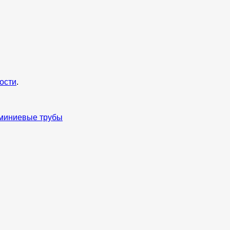
ости
.
миниевые трубы