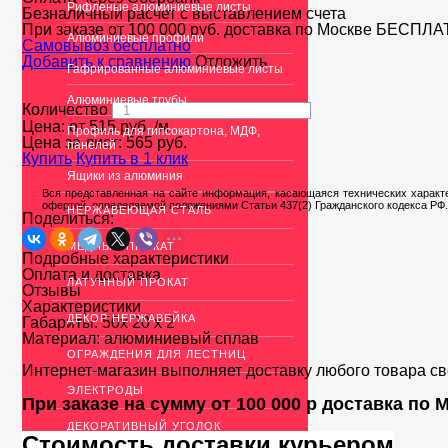
Рифленые алюминиевые листы
Безналичный расчет с выставлением счета
При заказе от 100 000 руб. доставка по Москве
БЕСПЛА
Алюминиевые профили
Cамовывоз бесплатно
Добавить к сравнению
Отложить
Гафрированные алюминиевые листы
Алюминиевые трубы
Количество
Цена: от
515
руб.
/м
Профиль для гипсокартона, МДФ,
Цена за лист:
565
руб.
панелей
Купить
Купить в 1 клик
Ящики из алюминия
Вся представленная на сайте информация, касающаяся технических характе
офертой, определяемой положениями Статьи 437(2) Гражданского кодекса РФ.
НЕРЖАВЕЮЩАЯ СТАЛЬ
Поделиться:
МЕДНЫЙ ПРОКАТ
Подробные характеристики
Оплата и доставка
ЛАТУННЫЙ ПРОКАТ
Отзывы
Характеристики
ДЕКОР НЕРЖАВЕЙКА
Габариты:
50х 20 х 2
Материал:
алюминиевый сплав
ОГРАЖДЕНИЯ ДЛЯ ЛЕСТНИЦ
Интернет-магазин выполняет доставку любого товара с
ЭЛЕКТРОДЫ
При заказе на сумму от 100 000 р доставка по
ДЕКОРАТИВНЫЙ УГОЛОК
Стоимость доставки курьером