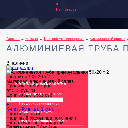
0
Нет товаров
Главная
Каталог
Цветной металлопрокат
Алюминиевый прокат
АЛЮМИНИЕВАЯ ТРУБА П
В наличии
Габариты:
50х 20 х 2
Материал:
алюминиевый сплав
Металлопрокат, изделия
Продажа от 3 метров
от
515
руб.
/м
АЛЮМИНИЕВЫЙ ПРОКАТ
Цена за лист:
565
руб.
Перфорированный лист
+
-
Купить
Купить в 1 клик
Алюминиевые листы
Способы оплаты:
Наличный расчет при получении
Гладкие алюминиевые листы
Оплата Банковской картой
Оплата через Сбербанк