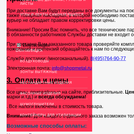
ЛИСТЫ
При доставке Вам будут переданы все документы на пок
УГЛЫ И ЛЕНТЫ САМОКЛЕЯЩИЕСЯ
также товарная накладная, в которой необходимо поста
курьер не обладает правом корректировки цены.
Внимание! Просим Вас помнить, что все технические па
В обязанности работников Службы доставки не входит о
При доставке Вам заказанного товара проверяйте компл
Вентиляция
пожеланий и претензий обращайтесь к нам по следующи
Вентиляция
Служба доставки: (многоканальный).
8(495)764-90-77
ВОЗДУХОВОДЫ
Электронная почта:
info@shopmetal.ru
ЗОНТЫ ВЫТЯЖНЫЕ
3. Оплата и цены
НЕСТАНДАРТНЫЕ ИЗДЕЛИЯ
Все цены, приведённые на сайте, приблизительные.
Цен
ФАСОННЫЕ ИЗДЕЛИЯ
марки и.т.д.) и
всегда обсуждаема!
ШУМОГЛУШИТЕЛИ
. Все налоги включены в стоимость товара.
КОНТЕЙНЕРЫ ДЛЯ УТИЛИЗАЦИИ
Внимание!
Для каждого отдельного заказа возможен то
Возможные способы оплаты: