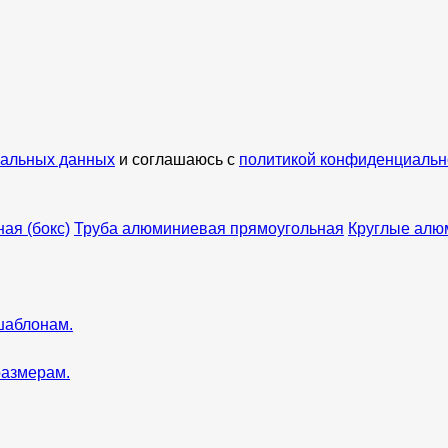
нальных данных
и соглашаюсь с
политикой конфиденциальн
ая (бокс)
Труба алюминиевая прямоугольная
Круглые алю
шаблонам.
размерам.