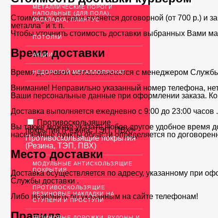
МЕТАЛЛИЧЕСКИЕ ПОРОГИ
НАПОЛЬНЫЕ (ДЛЯ ПОЛА),
Стоимость доставки является договорной (от 700 р.) и з
РАСКЛАДКА, ПЛИНТУС
металла" и т. п.
Чтобы уточнить стоимость доставки выбранных Вами ма
ПОТОЛКИ
Время доставки
АКЦИИ
Время доставки согласовывается с менеджером Службы д
НЕДОРОГОЙ МЕТАЛЛОПРОКАТ
Внимание! Неправильно указанный номер телефона, нет
Ваши персональные данные при оформлении заказа. Ко
Доставка выполняется ежедневно с 9:00 до 23:00 часов 
Противоскользящие
Вы также можете указать любое другое удобное время до
покрытия (Резина, ТЭП, ПВХ)
населенные пункты области определяется по договоренн
Противоскользящие покрытия
(Резина, ТЭП, ПВХ)
Место доставки
МОДУЛЬНЫЕ АНТИСКОЛЬЗЯЩИЕ
ПОКРЫТИЯ
Доставка осуществляется по адресу, указанному при оф
Службы доставки .
ПРОТИВОСКОЛЬЗЯЩИЕ
РЕЗИНОВЫЕ НАКЛАДКИ НА
Либо позвонить по указанным на сайте телефонам!
СТУПЕНИ И ПРОСТУПИ
Правила
РЕЗИНОВЫЕ ДОРОЖКИ, РУЛОНЫ И