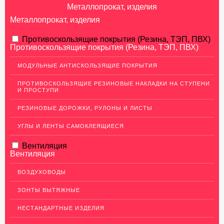
Металлопрокат, изделия
Металлопрокат, изделия
АЛЮМИНИЕВЫЙ ПРОКАТ
Противоскользящие покрытия (Резина, ТЭП, ПВХ)
Противоскользящие покрытия (Резина, ТЭП, ПВХ)
Перфорированный лист
МОДУЛЬНЫЕ АНТИСКОЛЬЗЯЩИЕ ПОКРЫТИЯ
Алюминиевые листы
ПРОТИВОСКОЛЬЗЯЩИЕ РЕЗИНОВЫЕ НАКЛАДКИ НА СТУПЕНИ
Гладкие алюминиевые листы
И ПРОСТУПИ
Рифленые алюминиевые листы
РЕЗИНОВЫЕ ДОРОЖКИ, РУЛОНЫ И ЛИСТЫ
Алюминиевые профили
УГЛЫ И ЛЕНТЫ САМОКЛЕЯЩИЕСЯ
Гафрированные алюминиевые листы
Вентиляция
Алюминиевые трубы
Вентиляция
Профиль для гипсокартона, МДФ, панелей
ВОЗДУХОВОДЫ
Ящики из алюминия
ЗОНТЫ ВЫТЯЖНЫЕ
НЕРЖАВЕЮЩАЯ СТАЛЬ
НЕСТАНДАРТНЫЕ ИЗДЕЛИЯ
МЕДНЫЙ ПРОКАТ