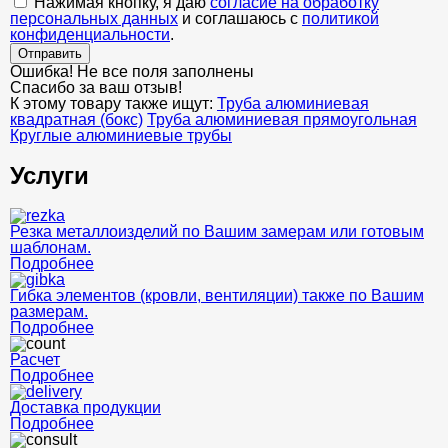
Нажимая кнопку, я даю
согласие на обработку
персональных данных
и соглашаюсь с
политикой
конфиденциальности
.
Отправить
Ошибка! Не все поля заполнены
Спасибо за ваш отзыв!
К этому товару также ищут:
Труба алюминиевая
квадратная (бокс)
Труба алюминиевая прямоугольная
Круглые алюминиевые трубы
Услуги
Резка металлоизделий по Вашим замерам или готовым
шаблонам.
Подробнее
Гибка элементов (кровли, вентиляции) также по Вашим
размерам.
Подробнее
Расчет
Подробнее
Доставка продукции
Подробнее