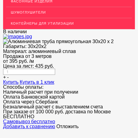
ФАСОННЫЕ ИЗДЕЛИЯ
ЛАТУННЫЙ ПРОКАТ
ШУМОГЛУШИТЕЛИ
ДЕКОР НЕРЖАВЕЙКА
КОНТЕЙНЕРЫ ДЛЯ УТИЛИЗАЦИИ
ОГРАЖДЕНИЯ ДЛЯ ЛЕСТНИЦ
В наличии
ЭЛЕКТРОДЫ
Габариты:
30х20х2
ДЕКОРАТИВНЫЙ УГОЛОК
Материал:
алюминиевый сплав
Продажа от 3 метров
от
395
МЕТАЛЛИЧЕСКИЕ ПОРОГИ НАПОЛЬНЫЕ (ДЛЯ ПОЛА),
руб.
/м
РАСКЛАДКА, ПЛИНТУС
Цена за лист:
435
руб.
ПОТОЛКИ
+
-
Купить
Купить в 1 клик
Способы оплаты:
АКЦИИ
Наличный расчет при получении
Оплата Банковской картой
НЕДОРОГОЙ МЕТАЛЛОПРОКАТ
Оплата через Сбербанк
Безналичный расчет с выставлением счета
При заказе от 100 000 руб. доставка по Москве
БЕСПЛАТНО
Cамовывоз бесплатно
Добавить к сравнению
Отложить