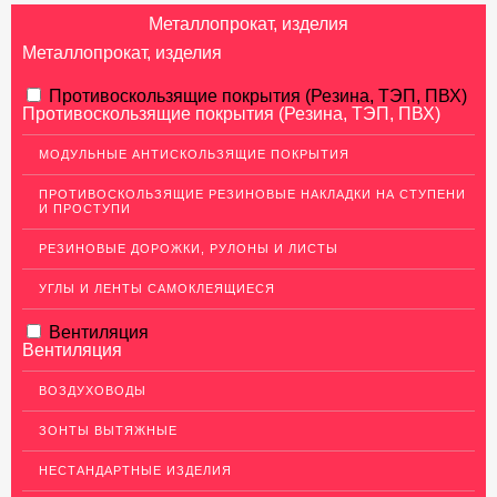
Металлопрокат, изделия
Металлопрокат, изделия
АЛЮМИНИЕВЫЙ ПРОКАТ
Противоскользящие покрытия (Резина, ТЭП, ПВХ)
Противоскользящие покрытия (Резина, ТЭП, ПВХ)
НЕРЖАВЕЮЩАЯ СТАЛЬ
МОДУЛЬНЫЕ АНТИСКОЛЬЗЯЩИЕ ПОКРЫТИЯ
МЕДНЫЙ ПРОКАТ
ПРОТИВОСКОЛЬЗЯЩИЕ РЕЗИНОВЫЕ НАКЛАДКИ НА СТУПЕНИ
И ПРОСТУПИ
Медный лист (листовая медь)
Медная панель
РЕЗИНОВЫЕ ДОРОЖКИ, РУЛОНЫ И ЛИСТЫ
Кровельная медь (медная кровля)
УГЛЫ И ЛЕНТЫ САМОКЛЕЯЩИЕСЯ
Медный (круг) пруток
Вентиляция
Вентиляция
Шины медные
Крепеж из меди
ВОЗДУХОВОДЫ
Медная лента
ЗОНТЫ ВЫТЯЖНЫЕ
Медные трубы
НЕСТАНДАРТНЫЕ ИЗДЕЛИЯ
Сетка медная