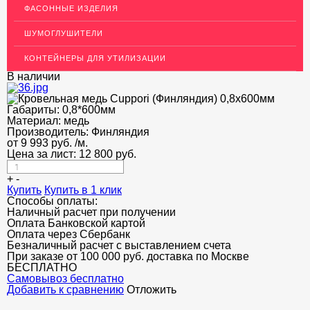
ФАСОННЫЕ ИЗДЕЛИЯ
Изделия из Меди
ШУМОГЛУШИТЕЛИ
Кабель, провод медный
КОНТЕЙНЕРЫ ДЛЯ УТИЛИЗАЦИИ
ЛАТУННЫЙ ПРОКАТ
В наличии
ДЕКОР НЕРЖАВЕЙКА
Габариты:
0,8*600мм
ОГРАЖДЕНИЯ ДЛЯ ЛЕСТНИЦ
Материал:
медь
Производитель:
Финляндия
ЭЛЕКТРОДЫ
от
9 993
руб.
/м.
Цена за лист:
12 800
руб.
ДЕКОРАТИВНЫЙ УГОЛОК
+
-
МЕТАЛЛИЧЕСКИЕ ПОРОГИ НАПОЛЬНЫЕ (ДЛЯ ПОЛА),
Купить
Купить в 1 клик
РАСКЛАДКА, ПЛИНТУС
Способы оплаты:
Наличный расчет при получении
ПОТОЛКИ
Оплата Банковской картой
Оплата через Сбербанк
АКЦИИ
Безналичный расчет с выставлением счета
При заказе от 100 000 руб. доставка по Москве
БЕСПЛАТНО
НЕДОРОГОЙ МЕТАЛЛОПРОКАТ
Cамовывоз бесплатно
Добавить к сравнению
Отложить