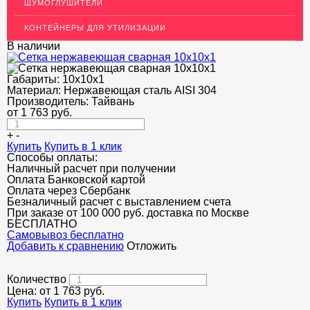
ШУМОГЛУШИТЕЛИ
ОГРАЖДЕНИЯ ДЛЯ ЛЕСТНИЦ
КОНТЕЙНЕРЫ ДЛЯ УТИЛИЗАЦИИ
ЭЛЕКТРОДЫ
В наличии
ДЕКОРАТИВНЫЙ УГОЛОК
Габариты:
10х10х1
Материал:
Нержавеющая сталь AISI 304
МЕТАЛЛИЧЕСКИЕ ПОРОГИ НАПОЛЬНЫЕ (ДЛЯ ПОЛА),
РАСКЛАДКА, ПЛИНТУС
Производитель:
Тайвань
от
1 763
руб.
ПОТОЛКИ
+
-
Купить
Купить в 1 клик
АКЦИИ
Способы оплаты:
Наличный расчет при получении
НЕДОРОГОЙ МЕТАЛЛОПРОКАТ
Оплата Банковской картой
Оплата через Сбербанк
Безналичный расчет с выставлением счета
При заказе от 100 000 руб. доставка по Москве
БЕСПЛАТНО
Cамовывоз бесплатно
Добавить к сравнению
Отложить
Количество
Цена: от
1 763
руб.
Купить
Купить в 1 клик