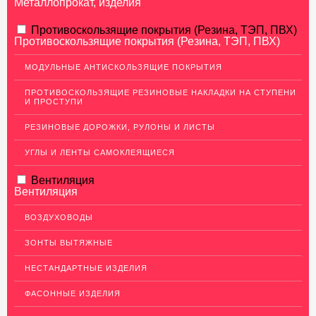
Металлопрокат, изделия
АЛЮМИНИЕВЫЙ ПРОКАТ
Противоскользящие покрытия (Резина, ТЭП, ПВХ)
Противоскользящие покрытия (Резина, ТЭП, ПВХ)
НЕРЖАВЕЮЩАЯ СТАЛЬ
МОДУЛЬНЫЕ АНТИСКОЛЬЗЯЩИЕ ПОКРЫТИЯ
Нержавеющие листы
ПРОТИВОСКОЛЬЗЯЩИЕ РЕЗИНОВЫЕ НАКЛАДКИ НА СТУПЕНИ
Уголки из нержавеющей стали
И ПРОСТУПИ
Пруток (круг) из нержавеющей стали
РЕЗИНОВЫЕ ДОРОЖКИ, РУЛОНЫ И ЛИСТЫ
Полоса из нержавейки
УГЛЫ И ЛЕНТЫ САМОКЛЕЯЩИЕСЯ
Нержавеющие трубы
Вентиляция
ПВЛ-листы
Вентиляция
Швеллер (профиль) нержавеющий
ВОЗДУХОВОДЫ
Сетка из нержавейки
ЗОНТЫ ВЫТЯЖНЫЕ
МЕДНЫЙ ПРОКАТ
НЕСТАНДАРТНЫЕ ИЗДЕЛИЯ
ЛАТУННЫЙ ПРОКАТ
ФАСОННЫЕ ИЗДЕЛИЯ
ДЕКОР НЕРЖАВЕЙКА