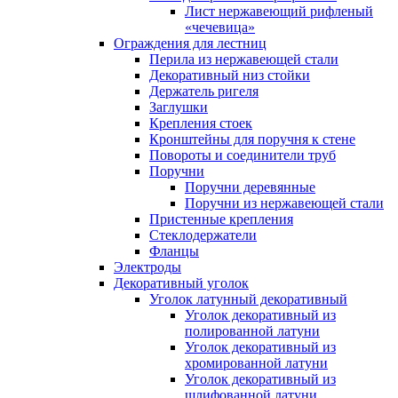
Лист нержавеющий рифленый
«чечевица»
Ограждения для лестниц
Перила из нержавеющей стали
Декоративный низ стойки
Держатель ригеля
Заглушки
Крепления стоек
Кронштейны для поручня к стене
Повороты и соединители труб
Поручни
Поручни деревянные
Поручни из нержавеющей стали
Пристенные крепления
Стеклодержатели
Фланцы
Электроды
Декоративный уголок
Уголок латунный декоративный
Уголок декоративный из
полированной латуни
Уголок декоративный из
хромированной латуни
Уголок декоративный из
шлифованной латуни