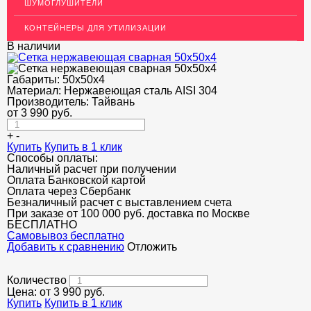
ШУМОГЛУШИТЕЛИ
ОГРАЖДЕНИЯ ДЛЯ ЛЕСТНИЦ
КОНТЕЙНЕРЫ ДЛЯ УТИЛИЗАЦИИ
ЭЛЕКТРОДЫ
В наличии
ДЕКОРАТИВНЫЙ УГОЛОК
Габариты:
50х50х4
Материал:
Нержавеющая сталь AISI 304
МЕТАЛЛИЧЕСКИЕ ПОРОГИ НАПОЛЬНЫЕ (ДЛЯ ПОЛА),
РАСКЛАДКА, ПЛИНТУС
Производитель:
Тайвань
от
3 990
руб.
ПОТОЛКИ
+
-
Купить
Купить в 1 клик
АКЦИИ
Способы оплаты:
Наличный расчет при получении
НЕДОРОГОЙ МЕТАЛЛОПРОКАТ
Оплата Банковской картой
Оплата через Сбербанк
Безналичный расчет с выставлением счета
При заказе от 100 000 руб. доставка по Москве
БЕСПЛАТНО
Cамовывоз бесплатно
Добавить к сравнению
Отложить
Количество
Цена: от
3 990
руб.
Купить
Купить в 1 клик