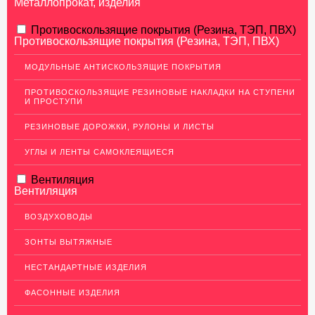
Металлопрокат, изделия
АЛЮМИНИЕВЫЙ ПРОКАТ
Противоскользящие покрытия (Резина, ТЭП, ПВХ)
Противоскользящие покрытия (Резина, ТЭП, ПВХ)
НЕРЖАВЕЮЩАЯ СТАЛЬ
МОДУЛЬНЫЕ АНТИСКОЛЬЗЯЩИЕ ПОКРЫТИЯ
Нержавеющие листы
ПРОТИВОСКОЛЬЗЯЩИЕ РЕЗИНОВЫЕ НАКЛАДКИ НА СТУПЕНИ
Уголки из нержавеющей стали
И ПРОСТУПИ
Пруток (круг) из нержавеющей стали
РЕЗИНОВЫЕ ДОРОЖКИ, РУЛОНЫ И ЛИСТЫ
Полоса из нержавейки
УГЛЫ И ЛЕНТЫ САМОКЛЕЯЩИЕСЯ
Нержавеющие трубы
Вентиляция
ПВЛ-листы
Вентиляция
Швеллер (профиль) нержавеющий
ВОЗДУХОВОДЫ
Сетка из нержавейки
ЗОНТЫ ВЫТЯЖНЫЕ
МЕДНЫЙ ПРОКАТ
НЕСТАНДАРТНЫЕ ИЗДЕЛИЯ
ЛАТУННЫЙ ПРОКАТ
ФАСОННЫЕ ИЗДЕЛИЯ
ДЕКОР НЕРЖАВЕЙКА