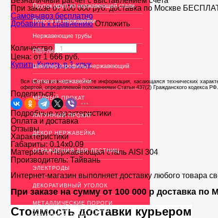
Безналичный расчет с выставлением счета
Пруток (круг) из нержавеющей стали
При заказе от 100 000 руб. доставка по Москве
БЕСПЛА
Cамовывоз бесплатно
Полоса из нержавейки
Добавить к сравнению
Отложить
Нержавеющие трубы
Количество
ПВЛ-листы
Цена: от
1 666
руб.
Купить
Купить в 1 клик
Швеллер (профиль) нержавеющий
Сетка из нержавейки
Вся представленная на сайте информация, касающаяся технических характе
офертой, определяемой положениями Статьи 437(2) Гражданского кодекса РФ.
Поделиться:
МЕДНЫЙ ПРОКАТ
Подробные характеристики
ЛАТУННЫЙ ПРОКАТ
Оплата и доставка
Отзывы
ДЕКОР НЕРЖАВЕЙКА
Характеристики
Габариты:
0.14x0.09
ОГРАЖДЕНИЯ ДЛЯ ЛЕСТНИЦ
Материал:
Нержавеющая сталь AISI 304
Производитель:
Тайвань
ЭЛЕКТРОДЫ
Интернет-магазин выполняет доставку любого товара с
ДЕКОРАТИВНЫЙ УГОЛОК
При заказе на сумму от 100 000 р доставка по
МЕТАЛЛИЧЕСКИЕ ПОРОГИ
Стоимость доставки курьером
НАПОЛЬНЫЕ (ДЛЯ ПОЛА),
РАСКЛАДКА, ПЛИНТУС