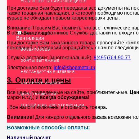
УГЛЫ И ЛЕНТЫ САМОКЛЕЯЩИЕСЯ
При доставке Вам будут переданы все документы на пок
также товарная накладная, в которой необходимо поста
курьер не обладает правом корректировки цены.
Внимание! Просим Вас помнить, что все технические па
В обязанности работников Службы доставки не входит о
Вентиляция
Вентиляция
При доставке Вам заказанного товара проверяйте компл
пожеланий и претензий обращайтесь к нам по следующи
ВОЗДУХОВОДЫ
Служба доставки: (многоканальный).
8(495)764-90-77
ЗОНТЫ ВЫТЯЖНЫЕ
Электронная почта:
info@shopmetal.ru
НЕСТАНДАРТНЫЕ ИЗДЕЛИЯ
3. Оплата и цены
ФАСОННЫЕ ИЗДЕЛИЯ
Все цены, приведённые на сайте, приблизительные.
Цен
ШУМОГЛУШИТЕЛИ
марки и.т.д.) и
всегда обсуждаема!
КОНТЕЙНЕРЫ ДЛЯ УТИЛИЗАЦИИ
. Все налоги включены в стоимость товара.
Внимание!
Для каждого отдельного заказа возможен то
Возможные способы оплаты:
Наличный расчет.