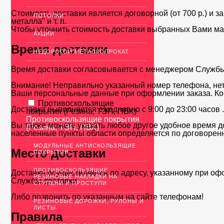
Стоимость доставки является договорной (от 700 р.) и з
ПОТОЛКИ
металла" и т. п.
Чтобы уточнить стоимость доставки выбранных Вами ма
АКЦИИ
Время доставки
НЕДОРОГОЙ МЕТАЛЛОПРОКАТ
Время доставки согласовывается с менеджером Службы д
Внимание! Неправильно указанный номер телефона, нет
Ваши персональные данные при оформлении заказа. Ко
Противоскользящие
Доставка выполняется ежедневно с 9:00 до 23:00 часов 
покрытия (Резина, ТЭП, ПВХ)
Противоскользящие покрытия
Вы также можете указать любое другое удобное время до
(Резина, ТЭП, ПВХ)
населенные пункты области определяется по договоренн
МОДУЛЬНЫЕ АНТИСКОЛЬЗЯЩИЕ
Место доставки
ПОКРЫТИЯ
ПРОТИВОСКОЛЬЗЯЩИЕ
Доставка осуществляется по адресу, указанному при оф
РЕЗИНОВЫЕ НАКЛАДКИ НА
Службы доставки .
СТУПЕНИ И ПРОСТУПИ
Либо позвонить по указанным на сайте телефонам!
РЕЗИНОВЫЕ ДОРОЖКИ, РУЛОНЫ И
ЛИСТЫ
Правила