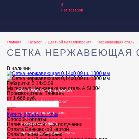
0
Нет товаров
Главная
Каталог
Цветной металлопрокат
Нержавеющая сталь
СЕТКА НЕРЖАВЕЮЩАЯ 0,
В наличии
Габариты:
0.14x0.09
Материал:
Нержавеющая сталь AISI 304
Металлопрокат, изделия
Производитель:
Тайвань
от
1 666
руб.
АЛЮМИНИЕВЫЙ ПРОКАТ
+
-
НЕРЖАВЕЮЩАЯ СТАЛЬ
Купить
Купить в 1 клик
Способы оплаты:
Нержавеющие листы
Наличный расчет при получении
Оплата Банковской картой
Уголки из нержавеющей стали
Оплата через Сбербанк