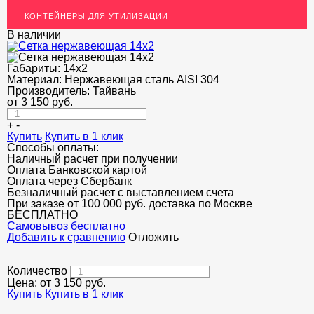
ОГРАЖДЕНИЯ ДЛЯ ЛЕСТНИЦ
КОНТЕЙНЕРЫ ДЛЯ УТИЛИЗАЦИИ
ЭЛЕКТРОДЫ
В наличии
ДЕКОРАТИВНЫЙ УГОЛОК
Габариты:
14x2
Материал:
Нержавеющая сталь AISI 304
МЕТАЛЛИЧЕСКИЕ ПОРОГИ НАПОЛЬНЫЕ (ДЛЯ ПОЛА),
РАСКЛАДКА, ПЛИНТУС
Производитель:
Тайвань
от
3 150
руб.
ПОТОЛКИ
+
-
Купить
Купить в 1 клик
АКЦИИ
Способы оплаты:
Наличный расчет при получении
НЕДОРОГОЙ МЕТАЛЛОПРОКАТ
Оплата Банковской картой
Оплата через Сбербанк
Безналичный расчет с выставлением счета
При заказе от 100 000 руб. доставка по Москве
БЕСПЛАТНО
Cамовывоз бесплатно
Добавить к сравнению
Отложить
Количество
Цена: от
3 150
руб.
Купить
Купить в 1 клик