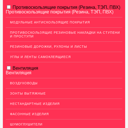
АЛЮМИНИЕВЫЙ ПРОКАТ
Противоскользящие покрытия (Резина, ТЭП, ПВХ)
Противоскользящие покрытия (Резина, ТЭП, ПВХ)
НЕРЖАВЕЮЩАЯ СТАЛЬ
МОДУЛЬНЫЕ АНТИСКОЛЬЗЯЩИЕ ПОКРЫТИЯ
Нержавеющие листы
ПРОТИВОСКОЛЬЗЯЩИЕ РЕЗИНОВЫЕ НАКЛАДКИ НА СТУПЕНИ
Уголки из нержавеющей стали
И ПРОСТУПИ
Пруток (круг) из нержавеющей стали
РЕЗИНОВЫЕ ДОРОЖКИ, РУЛОНЫ И ЛИСТЫ
Полоса из нержавейки
УГЛЫ И ЛЕНТЫ САМОКЛЕЯЩИЕСЯ
Нержавеющие трубы
Вентиляция
ПВЛ-листы
Вентиляция
Швеллер (профиль) нержавеющий
ВОЗДУХОВОДЫ
Сетка из нержавейки
ЗОНТЫ ВЫТЯЖНЫЕ
МЕДНЫЙ ПРОКАТ
НЕСТАНДАРТНЫЕ ИЗДЕЛИЯ
ЛАТУННЫЙ ПРОКАТ
ФАСОННЫЕ ИЗДЕЛИЯ
ДЕКОР НЕРЖАВЕЙКА
ШУМОГЛУШИТЕЛИ