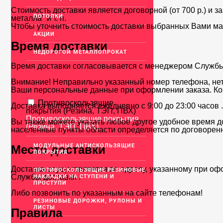
Стоимость доставки является договорной (от 700 р.) и з
ПОТОЛКИ
металла" и т. п.
Чтобы уточнить стоимость доставки выбранных Вами ма
АКЦИИ
Время доставки
НЕДОРОГОЙ МЕТАЛЛОПРОКАТ
Время доставки согласовывается с менеджером Службы д
Внимание! Неправильно указанный номер телефона, нет
Ваши персональные данные при оформлении заказа. Ко
Противоскользящие
Доставка выполняется ежедневно с 9:00 до 23:00 часов 
покрытия (Резина, ТЭП, ПВХ)
Противоскользящие покрытия
Вы также можете указать любое другое удобное время до
(Резина, ТЭП, ПВХ)
населенные пункты области определяется по договоренн
МОДУЛЬНЫЕ АНТИСКОЛЬЗЯЩИЕ
Место доставки
ПОКРЫТИЯ
Доставка осуществляется по адресу, указанному при оф
ПРОТИВОСКОЛЬЗЯЩИЕ РЕЗИНОВЫЕ
НАКЛАДКИ НА СТУПЕНИ И
Службы доставки .
ПРОСТУПИ
Либо позвонить по указанным на сайте телефонам!
РЕЗИНОВЫЕ ДОРОЖКИ, РУЛОНЫ И
ЛИСТЫ
Правила