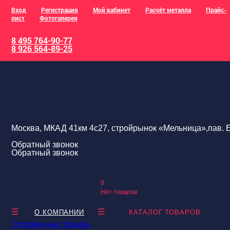
Вход
Регистрация
Мой кабинет
Расчёт металла
Прайс-
лист
Фотогалерея
8 495 764-90-77
8 926 564-89-25
Москва, МКАД 41км 4с27, стройрынок «Мельница»,пав. Е
Обратный звонок
Обратный звонок
0
Нет товаров
О КОМПАНИИ
КАТАЛОГ ТОВАРОВ
Отложенные товары