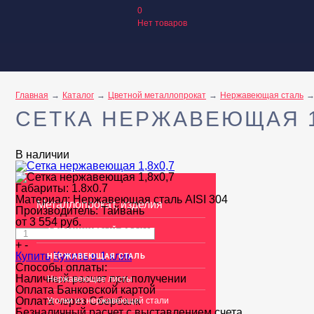
0
Нет товаров
Главная
Каталог
Цветной металлопрокат
Нержавеющая сталь
СЕТКА НЕРЖАВЕЮЩАЯ 1
В наличии
Габариты:
1.8x0.7
Материал:
Нержавеющая сталь AISI 304
Металлопрокат, изделия
Производитель:
Тайвань
от
3 554
руб.
АЛЮМИНИЕВЫЙ ПРОКАТ
+
-
Купить
НЕРЖАВЕЮЩАЯ СТАЛЬ
Купить в 1 клик
Способы оплаты:
Наличный расчет при получении
Нержавеющие листы
Оплата Банковской картой
Оплата через Сбербанк
Уголки из нержавеющей стали
Безналичный расчет с выставлением счета