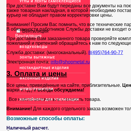
УГЛЫ И ЛЕНТЫ САМОКЛЕЯЩИЕСЯ
При доставке Вам будут переданы все документы на пок
также товарная накладная, в которой необходимо поста
курьер не обладает правом корректировки цены.
Внимание! Просим Вас помнить, что все технические па
В обязанности работников Службы доставки не входит о
Вентиляция
Вентиляция
При доставке Вам заказанного товара проверяйте компл
пожеланий и претензий обращайтесь к нам по следующи
ВОЗДУХОВОДЫ
Служба доставки: (многоканальный).
8(495)764-90-77
ЗОНТЫ ВЫТЯЖНЫЕ
Электронная почта:
info@shopmetal.ru
НЕСТАНДАРТНЫЕ ИЗДЕЛИЯ
3. Оплата и цены
ФАСОННЫЕ ИЗДЕЛИЯ
Все цены, приведённые на сайте, приблизительные.
Цен
ШУМОГЛУШИТЕЛИ
марки и.т.д.) и
всегда обсуждаема!
. Все налоги включены в стоимость товара.
КОНТЕЙНЕРЫ ДЛЯ УТИЛИЗАЦИИ
Внимание!
Для каждого отдельного заказа возможен то
Возможные способы оплаты:
Наличный расчет.