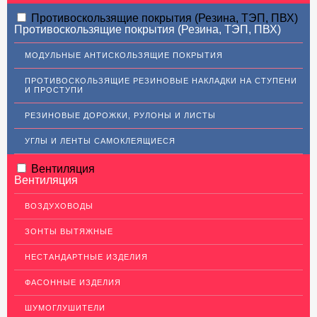
АЛЮМИНИЕВЫЙ ПРОКАТ
Противоскользящие покрытия (Резина, ТЭП, ПВХ)
Противоскользящие покрытия (Резина, ТЭП, ПВХ)
НЕРЖАВЕЮЩАЯ СТАЛЬ
МОДУЛЬНЫЕ АНТИСКОЛЬЗЯЩИЕ ПОКРЫТИЯ
Нержавеющие листы
ПРОТИВОСКОЛЬЗЯЩИЕ РЕЗИНОВЫЕ НАКЛАДКИ НА СТУПЕНИ
Уголки из нержавеющей стали
И ПРОСТУПИ
Пруток (круг) из нержавеющей стали
РЕЗИНОВЫЕ ДОРОЖКИ, РУЛОНЫ И ЛИСТЫ
Полоса из нержавейки
УГЛЫ И ЛЕНТЫ САМОКЛЕЯЩИЕСЯ
Нержавеющие трубы
Вентиляция
ПВЛ-листы
Вентиляция
Швеллер (профиль) нержавеющий
ВОЗДУХОВОДЫ
Сетка из нержавейки
ЗОНТЫ ВЫТЯЖНЫЕ
МЕДНЫЙ ПРОКАТ
НЕСТАНДАРТНЫЕ ИЗДЕЛИЯ
ЛАТУННЫЙ ПРОКАТ
ФАСОННЫЕ ИЗДЕЛИЯ
ДЕКОР НЕРЖАВЕЙКА
ШУМОГЛУШИТЕЛИ