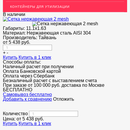
ОГРАЖДЕНИЯ ДЛЯ ЛЕСТНИЦ
КОНТЕЙНЕРЫ ДЛЯ УТИЛИЗАЦИИ
ЭЛЕКТРОДЫ
В наличии
ДЕКОРАТИВНЫЙ УГОЛОК
Габариты:
11.1x1.63
Материал:
Нержавеющая сталь AISI 304
МЕТАЛЛИЧЕСКИЕ ПОРОГИ НАПОЛЬНЫЕ (ДЛЯ ПОЛА),
РАСКЛАДКА, ПЛИНТУС
Производитель:
Тайвань
от
5 438
руб.
ПОТОЛКИ
+
-
Купить
Купить в 1 клик
АКЦИИ
Способы оплаты:
Наличный расчет при получении
НЕДОРОГОЙ МЕТАЛЛОПРОКАТ
Оплата Банковской картой
Оплата через Сбербанк
Безналичный расчет с выставлением счета
При заказе от 100 000 руб. доставка по Москве
БЕСПЛАТНО
Cамовывоз бесплатно
Добавить к сравнению
Отложить
Количество
Цена: от
5 438
руб.
Купить
Купить в 1 клик