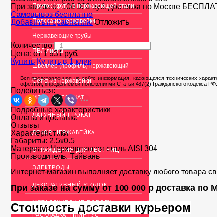
При заказе от 100 000 руб. доставка по Москве
Пруток (круг) из нержавеющей стали
БЕСПЛА
Cамовывоз бесплатно
Полоса из нержавейки
Добавить к сравнению
Отложить
Нержавеющие трубы
Количество
ПВЛ-листы
Цена: от
1 931
руб.
Купить
Купить в 1 клик
Швеллер (профиль) нержавеющий
Вся представленная на сайте информация, касающаяся технических характе
Сетка из нержавейки
офертой, определяемой положениями Статьи 437(2) Гражданского кодекса РФ.
Поделиться:
МЕДНЫЙ ПРОКАТ
Подробные характеристики
ЛАТУННЫЙ ПРОКАТ
Оплата и доставка
Отзывы
Характеристики
ДЕКОР НЕРЖАВЕЙКА
Габариты:
2.5x0.5
Материал:
Нержавеющая сталь AISI 304
ОГРАЖДЕНИЯ ДЛЯ ЛЕСТНИЦ
Производитель:
Тайвань
ЭЛЕКТРОДЫ
Интернет-магазин выполняет доставку любого товара с
ДЕКОРАТИВНЫЙ УГОЛОК
При заказе на сумму от 100 000 р доставка по
МЕТАЛЛИЧЕСКИЕ ПОРОГИ
Стоимость доставки курьером
НАПОЛЬНЫЕ (ДЛЯ ПОЛА),
РАСКЛАДКА, ПЛИНТУС