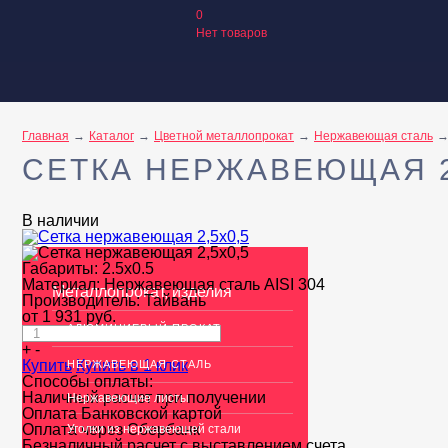
0
Нет товаров
Главная
Каталог
Цветной металлопрокат
Нержавеющая сталь
СЕТКА НЕРЖАВЕЮЩАЯ 2
В наличии
Габариты:
2.5x0.5
Материал:
Нержавеющая сталь AISI 304
Металлопрокат, изделия
Производитель:
Тайвань
от
1 931
руб.
АЛЮМИНИЕВЫЙ ПРОКАТ
+
-
Купить
Купить в 1 клик
НЕРЖАВЕЮЩАЯ СТАЛЬ
Способы оплаты:
Наличный расчет при получении
Нержавеющие листы
Оплата Банковской картой
Оплата через Сбербанк
Уголки из нержавеющей стали
Безналичный расчет с выставлением счета