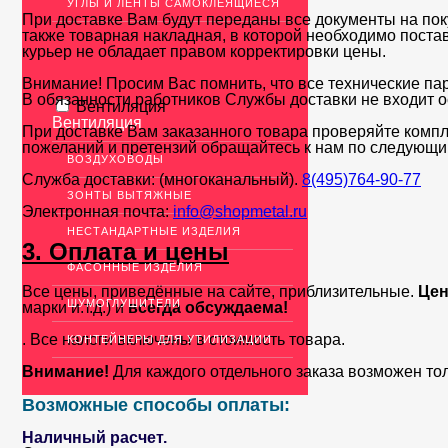
УГЛЫ И ЛЕНТЫ САМОКЛЕЯЩИЕСЯ
При доставке Вам будут переданы все документы на пок
также товарная накладная, в которой необходимо поста
курьер не обладает правом корректировки цены.
Внимание! Просим Вас помнить, что все технические па
В обязанности работников Службы доставки не входит о
Вентиляция
Вентиляция
При доставке Вам заказанного товара проверяйте компл
пожеланий и претензий обращайтесь к нам по следующи
ВОЗДУХОВОДЫ
Служба доставки: (многоканальный).
8(495)764-90-77
ЗОНТЫ ВЫТЯЖНЫЕ
Электронная почта:
info@shopmetal.ru
НЕСТАНДАРТНЫЕ ИЗДЕЛИЯ
3. Оплата и цены
ФАСОННЫЕ ИЗДЕЛИЯ
Все цены, приведённые на сайте, приблизительные.
Цен
ШУМОГЛУШИТЕЛИ
марки и.т.д.) и
всегда обсуждаема!
. Все налоги включены в стоимость товара.
КОНТЕЙНЕРЫ ДЛЯ УТИЛИЗАЦИИ
Внимание!
Для каждого отдельного заказа возможен то
Возможные способы оплаты:
Наличный расчет.