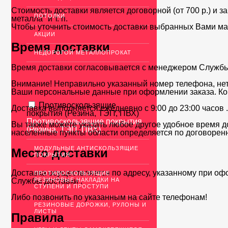
Стоимость доставки является договорной (от 700 р.) и з
ПОТОЛКИ
металла" и т. п.
Чтобы уточнить стоимость доставки выбранных Вами ма
АКЦИИ
Время доставки
НЕДОРОГОЙ МЕТАЛЛОПРОКАТ
Время доставки согласовывается с менеджером Службы д
Внимание! Неправильно указанный номер телефона, нет
Ваши персональные данные при оформлении заказа. Ко
Противоскользящие
Доставка выполняется ежедневно с 9:00 до 23:00 часов 
покрытия (Резина, ТЭП, ПВХ)
Противоскользящие покрытия
Вы также можете указать любое другое удобное время до
(Резина, ТЭП, ПВХ)
населенные пункты области определяется по договоренн
МОДУЛЬНЫЕ АНТИСКОЛЬЗЯЩИЕ
Место доставки
ПОКРЫТИЯ
Доставка осуществляется по адресу, указанному при оф
ПРОТИВОСКОЛЬЗЯЩИЕ
РЕЗИНОВЫЕ НАКЛАДКИ НА
Службы доставки .
СТУПЕНИ И ПРОСТУПИ
Либо позвонить по указанным на сайте телефонам!
РЕЗИНОВЫЕ ДОРОЖКИ, РУЛОНЫ И
ЛИСТЫ
Правила