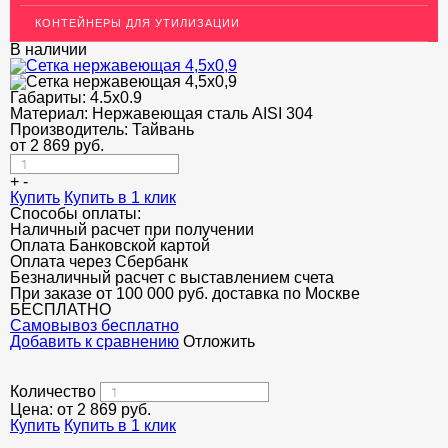
ОГРАЖДЕНИЯ ДЛЯ ЛЕСТНИЦ
КОНТЕЙНЕРЫ ДЛЯ УТИЛИЗАЦИИ
ЭЛЕКТРОДЫ
В наличии
ДЕКОРАТИВНЫЙ УГОЛОК
Габариты:
4.5x0.9
Материал:
Нержавеющая сталь AISI 304
МЕТАЛЛИЧЕСКИЕ ПОРОГИ НАПОЛЬНЫЕ (ДЛЯ ПОЛА),
РАСКЛАДКА, ПЛИНТУС
Производитель:
Тайвань
от
2 869
руб.
ПОТОЛКИ
+
-
Купить
Купить в 1 клик
АКЦИИ
Способы оплаты:
Наличный расчет при получении
НЕДОРОГОЙ МЕТАЛЛОПРОКАТ
Оплата Банковской картой
Оплата через Сбербанк
Безналичный расчет с выставлением счета
При заказе от 100 000 руб. доставка по Москве
БЕСПЛАТНО
Cамовывоз бесплатно
Добавить к сравнению
Отложить
Количество
Цена: от
2 869
руб.
Купить
Купить в 1 клик