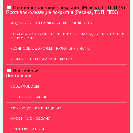
АЛЮМИНИЕВЫЙ ПРОКАТ
Противоскользящие покрытия (Резина, ТЭП, ПВХ)
Противоскользящие покрытия (Резина, ТЭП, ПВХ)
НЕРЖАВЕЮЩАЯ СТАЛЬ
МОДУЛЬНЫЕ АНТИСКОЛЬЗЯЩИЕ ПОКРЫТИЯ
Нержавеющие листы
ПРОТИВОСКОЛЬЗЯЩИЕ РЕЗИНОВЫЕ НАКЛАДКИ НА СТУПЕНИ
Уголки из нержавеющей стали
И ПРОСТУПИ
Пруток (круг) из нержавеющей стали
РЕЗИНОВЫЕ ДОРОЖКИ, РУЛОНЫ И ЛИСТЫ
Полоса из нержавейки
УГЛЫ И ЛЕНТЫ САМОКЛЕЯЩИЕСЯ
Нержавеющие трубы
Вентиляция
ПВЛ-листы
Вентиляция
Швеллер (профиль) нержавеющий
ВОЗДУХОВОДЫ
Сетка из нержавейки
ЗОНТЫ ВЫТЯЖНЫЕ
МЕДНЫЙ ПРОКАТ
НЕСТАНДАРТНЫЕ ИЗДЕЛИЯ
ЛАТУННЫЙ ПРОКАТ
ФАСОННЫЕ ИЗДЕЛИЯ
ДЕКОР НЕРЖАВЕЙКА
ШУМОГЛУШИТЕЛИ