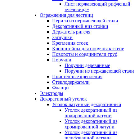
Лист нержавеющий рифленый
«чечевица»
Ограждения для лестниц
Перила из нержавеющей стали
Декоративный низ стойки
Держатель ригеля
Заглушки
Крепления стоек
Кронштейны для поручня к стене
Повороты и соединители труб
Поручни
Поручни деревянные
Поручни из нержавеющей стали
Пристенные крепления
Стеклодержатели
Фланцы
Электроды
Декоративный уголок
Уголок латунный декоративный
Уголок декоративный из
полированной латуни
Уголок декоративный из
хромированной латуни
Уголок декоративный из
шлифованной латуни