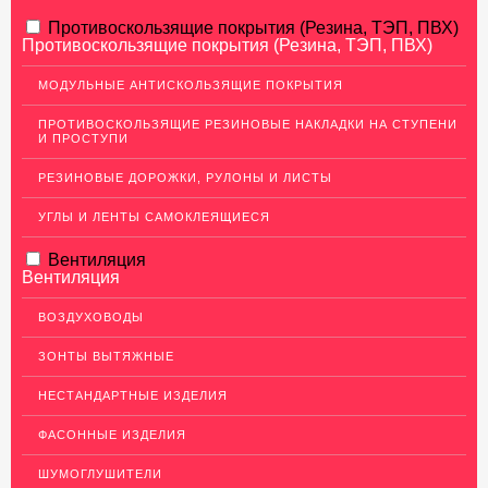
АЛЮМИНИЕВЫЙ ПРОКАТ
Противоскользящие покрытия (Резина, ТЭП, ПВХ)
Противоскользящие покрытия (Резина, ТЭП, ПВХ)
НЕРЖАВЕЮЩАЯ СТАЛЬ
МОДУЛЬНЫЕ АНТИСКОЛЬЗЯЩИЕ ПОКРЫТИЯ
Нержавеющие листы
ПРОТИВОСКОЛЬЗЯЩИЕ РЕЗИНОВЫЕ НАКЛАДКИ НА СТУПЕНИ
Уголки из нержавеющей стали
И ПРОСТУПИ
Пруток (круг) из нержавеющей стали
РЕЗИНОВЫЕ ДОРОЖКИ, РУЛОНЫ И ЛИСТЫ
Полоса из нержавейки
УГЛЫ И ЛЕНТЫ САМОКЛЕЯЩИЕСЯ
Нержавеющие трубы
Вентиляция
ПВЛ-листы
Вентиляция
Швеллер (профиль) нержавеющий
ВОЗДУХОВОДЫ
Сетка из нержавейки
ЗОНТЫ ВЫТЯЖНЫЕ
МЕДНЫЙ ПРОКАТ
НЕСТАНДАРТНЫЕ ИЗДЕЛИЯ
ЛАТУННЫЙ ПРОКАТ
ФАСОННЫЕ ИЗДЕЛИЯ
ДЕКОР НЕРЖАВЕЙКА
ШУМОГЛУШИТЕЛИ