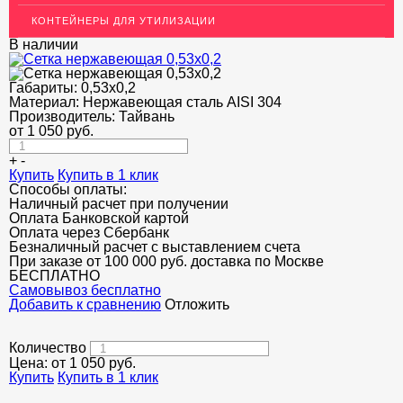
ОГРАЖДЕНИЯ ДЛЯ ЛЕСТНИЦ
КОНТЕЙНЕРЫ ДЛЯ УТИЛИЗАЦИИ
ЭЛЕКТРОДЫ
В наличии
ДЕКОРАТИВНЫЙ УГОЛОК
Габариты:
0,53x0,2
Материал:
Нержавеющая сталь AISI 304
МЕТАЛЛИЧЕСКИЕ ПОРОГИ НАПОЛЬНЫЕ (ДЛЯ ПОЛА),
РАСКЛАДКА, ПЛИНТУС
Производитель:
Тайвань
от
1 050
руб.
ПОТОЛКИ
+
-
Купить
Купить в 1 клик
АКЦИИ
Способы оплаты:
Наличный расчет при получении
НЕДОРОГОЙ МЕТАЛЛОПРОКАТ
Оплата Банковской картой
Оплата через Сбербанк
Безналичный расчет с выставлением счета
При заказе от 100 000 руб. доставка по Москве
БЕСПЛАТНО
Cамовывоз бесплатно
Добавить к сравнению
Отложить
Количество
Цена: от
1 050
руб.
Купить
Купить в 1 клик