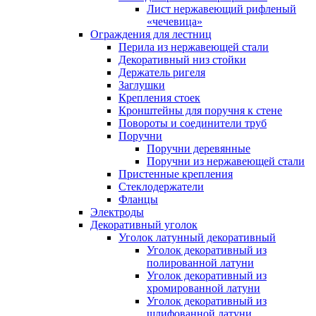
Лист нержавеющий рифленый
«чечевица»
Ограждения для лестниц
Перила из нержавеющей стали
Декоративный низ стойки
Держатель ригеля
Заглушки
Крепления стоек
Кронштейны для поручня к стене
Повороты и соединители труб
Поручни
Поручни деревянные
Поручни из нержавеющей стали
Пристенные крепления
Стеклодержатели
Фланцы
Электроды
Декоративный уголок
Уголок латунный декоративный
Уголок декоративный из
полированной латуни
Уголок декоративный из
хромированной латуни
Уголок декоративный из
шлифованной латуни