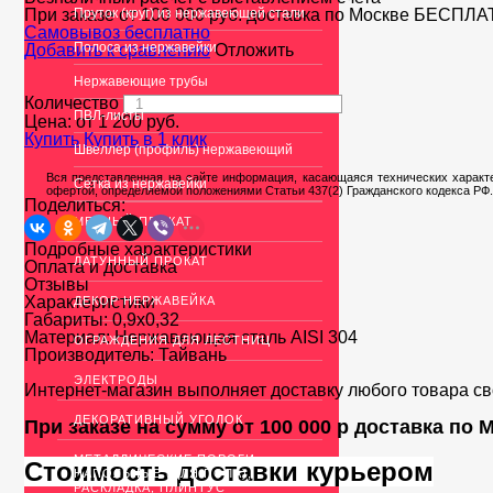
При заказе от 100 000 руб. доставка по Москве
Пруток (круг) из нержавеющей стали
БЕСПЛА
Cамовывоз бесплатно
Полоса из нержавейки
Добавить к сравнению
Отложить
Нержавеющие трубы
Количество
ПВЛ-листы
Цена: от
1 200
руб.
Купить
Купить в 1 клик
Швеллер (профиль) нержавеющий
Вся представленная на сайте информация, касающаяся технических характе
Сетка из нержавейки
офертой, определяемой положениями Статьи 437(2) Гражданского кодекса РФ.
Поделиться:
МЕДНЫЙ ПРОКАТ
Подробные характеристики
ЛАТУННЫЙ ПРОКАТ
Оплата и доставка
Отзывы
Характеристики
ДЕКОР НЕРЖАВЕЙКА
Габариты:
0,9x0,32
Материал:
Нержавеющая сталь AISI 304
ОГРАЖДЕНИЯ ДЛЯ ЛЕСТНИЦ
Производитель:
Тайвань
ЭЛЕКТРОДЫ
Интернет-магазин выполняет доставку любого товара с
ДЕКОРАТИВНЫЙ УГОЛОК
При заказе на сумму от 100 000 р доставка по
МЕТАЛЛИЧЕСКИЕ ПОРОГИ
Стоимость доставки курьером
НАПОЛЬНЫЕ (ДЛЯ ПОЛА),
РАСКЛАДКА, ПЛИНТУС