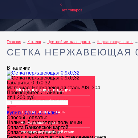
0
Нет товаров
Главная
Каталог
Цветной металлопрокат
Нержавеющая сталь
СЕТКА НЕРЖАВЕЮЩАЯ 0
В наличии
Габариты:
0,9x0,32
Материал:
Нержавеющая сталь AISI 304
Металлопрокат, изделия
Производитель:
Тайвань
от
1 200
руб.
АЛЮМИНИЕВЫЙ ПРОКАТ
+
-
Купить
Купить в 1 клик
НЕРЖАВЕЮЩАЯ СТАЛЬ
Способы оплаты:
Наличный расчет при получении
Нержавеющие листы
Оплата Банковской картой
Оплата через Сбербанк
Уголки из нержавеющей стали
Безналичный расчет с выставлением счета