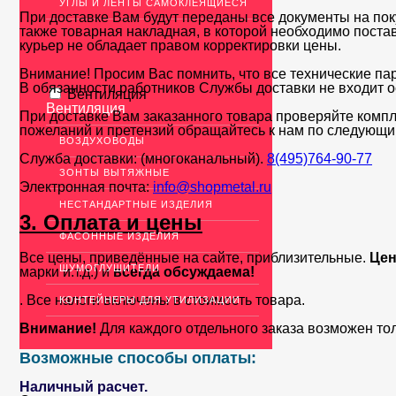
УГЛЫ И ЛЕНТЫ САМОКЛЕЯЩИЕСЯ
При доставке Вам будут переданы все документы на пок
также товарная накладная, в которой необходимо поста
курьер не обладает правом корректировки цены.
Внимание! Просим Вас помнить, что все технические па
В обязанности работников Службы доставки не входит о
Вентиляция
Вентиляция
При доставке Вам заказанного товара проверяйте компл
пожеланий и претензий обращайтесь к нам по следующи
ВОЗДУХОВОДЫ
Служба доставки: (многоканальный).
8(495)764-90-77
ЗОНТЫ ВЫТЯЖНЫЕ
Электронная почта:
info@shopmetal.ru
НЕСТАНДАРТНЫЕ ИЗДЕЛИЯ
3. Оплата и цены
ФАСОННЫЕ ИЗДЕЛИЯ
Все цены, приведённые на сайте, приблизительные.
Цен
ШУМОГЛУШИТЕЛИ
марки и.т.д.) и
всегда обсуждаема!
. Все налоги включены в стоимость товара.
КОНТЕЙНЕРЫ ДЛЯ УТИЛИЗАЦИИ
Внимание!
Для каждого отдельного заказа возможен то
Возможные способы оплаты:
Наличный расчет.