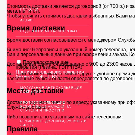
Стоимость доставки является договорной (от 700 р.) и з
ПОТОЛКИ
металла" и т. п.
Чтобы уточнить стоимость доставки выбранных Вами ма
АКЦИИ
Время доставки
НЕДОРОГОЙ МЕТАЛЛОПРОКАТ
Время доставки согласовывается с менеджером Службы д
Внимание! Неправильно указанный номер телефона, нет
Ваши персональные данные при оформлении заказа. Ко
Противоскользящие
Доставка выполняется ежедневно с 9:00 до 23:00 часов 
покрытия (Резина, ТЭП, ПВХ)
Противоскользящие покрытия
Вы также можете указать любое другое удобное время до
(Резина, ТЭП, ПВХ)
населенные пункты области определяется по договоренн
МОДУЛЬНЫЕ АНТИСКОЛЬЗЯЩИЕ
Место доставки
ПОКРЫТИЯ
Доставка осуществляется по адресу, указанному при оф
ПРОТИВОСКОЛЬЗЯЩИЕ
РЕЗИНОВЫЕ НАКЛАДКИ НА
Службы доставки .
СТУПЕНИ И ПРОСТУПИ
Либо позвонить по указанным на сайте телефонам!
РЕЗИНОВЫЕ ДОРОЖКИ, РУЛОНЫ И
ЛИСТЫ
Правила