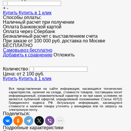
ОГРАЖДЕНИЯ ДЛЯ ЛЕСТНИЦ
+
-
ЭЛЕКТРОДЫ
Купить
Купить в 1 клик
Способы оплаты:
Наличный расчет при получении
ДЕКОРАТИВНЫЙ УГОЛОК
Оплата Банковской картой
Оплата через Сбербанк
МЕТАЛЛИЧЕСКИЕ ПОРОГИ НАПОЛЬНЫЕ (ДЛЯ ПОЛА),
Безналичный расчет с выставлением счета
РАСКЛАДКА, ПЛИНТУС
При заказе от 100 000 руб. доставка по Москве
БЕСПЛАТНО
ПОТОЛКИ
Cамовывоз бесплатно
Добавить к сравнению
Отложить
АКЦИИ
Количество
НЕДОРОГОЙ МЕТАЛЛОПРОКАТ
Цена: от
2 100
руб.
Купить
Купить в 1 клик
Вся представленная на сайте информация, касающаяся технических
характеристик, наличия на складе, стоимости товаров, поставщика носит
информационный, ознакомительный характер и ни при каких условиях не
является публичной офертой, определяемой положениями Статьи 437(2)
Гражданского кодекса РФ. Актуальную информацию, касающуюся
стоимости и наличия товара уточнять у менеджера или по запросу на
электронную почту.
Поделиться:
Подробные характеристики