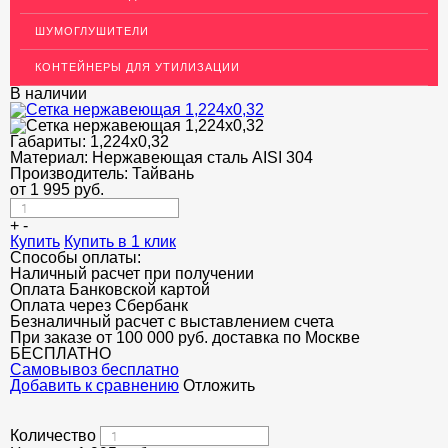
ДЕКОР НЕРЖАВЕЙКА
ШУМОГЛУШИТЕЛИ
ОГРАЖДЕНИЯ ДЛЯ ЛЕСТНИЦ
КОНТЕЙНЕРЫ ДЛЯ УТИЛИЗАЦИИ
ЭЛЕКТРОДЫ
В наличии
ДЕКОРАТИВНЫЙ УГОЛОК
Габариты:
1,224x0,32
Материал:
Нержавеющая сталь AISI 304
МЕТАЛЛИЧЕСКИЕ ПОРОГИ НАПОЛЬНЫЕ (ДЛЯ ПОЛА),
РАСКЛАДКА, ПЛИНТУС
Производитель:
Тайвань
от
1 995
руб.
ПОТОЛКИ
+
-
Купить
Купить в 1 клик
АКЦИИ
Способы оплаты:
Наличный расчет при получении
НЕДОРОГОЙ МЕТАЛЛОПРОКАТ
Оплата Банковской картой
Оплата через Сбербанк
Безналичный расчет с выставлением счета
При заказе от 100 000 руб. доставка по Москве
БЕСПЛАТНО
Cамовывоз бесплатно
Добавить к сравнению
Отложить
Количество