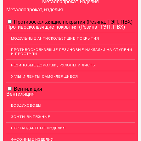
Металлопрокат, изделия
Металлопрокат, изделия
АЛЮМИНИЕВЫЙ ПРОКАТ
Противоскользящие покрытия (Резина, ТЭП, ПВХ)
Противоскользящие покрытия (Резина, ТЭП, ПВХ)
НЕРЖАВЕЮЩАЯ СТАЛЬ
МОДУЛЬНЫЕ АНТИСКОЛЬЗЯЩИЕ ПОКРЫТИЯ
Нержавеющие листы
ПРОТИВОСКОЛЬЗЯЩИЕ РЕЗИНОВЫЕ НАКЛАДКИ НА СТУПЕНИ
Уголки из нержавеющей стали
И ПРОСТУПИ
Пруток (круг) из нержавеющей стали
РЕЗИНОВЫЕ ДОРОЖКИ, РУЛОНЫ И ЛИСТЫ
Полоса из нержавейки
УГЛЫ И ЛЕНТЫ САМОКЛЕЯЩИЕСЯ
Нержавеющие трубы
Вентиляция
ПВЛ-листы
Вентиляция
Швеллер (профиль) нержавеющий
ВОЗДУХОВОДЫ
Сетка из нержавейки
ЗОНТЫ ВЫТЯЖНЫЕ
МЕДНЫЙ ПРОКАТ
НЕСТАНДАРТНЫЕ ИЗДЕЛИЯ
ЛАТУННЫЙ ПРОКАТ
ФАСОННЫЕ ИЗДЕЛИЯ