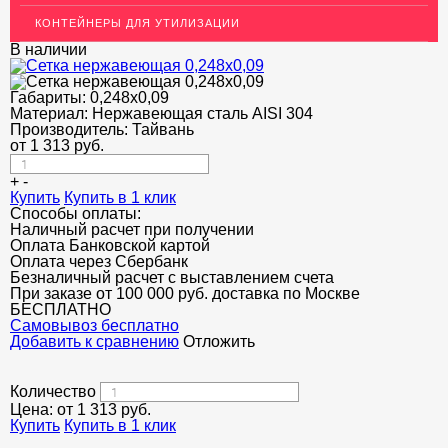
ОГРАЖДЕНИЯ ДЛЯ ЛЕСТНИЦ
КОНТЕЙНЕРЫ ДЛЯ УТИЛИЗАЦИИ
ЭЛЕКТРОДЫ
В наличии
ДЕКОРАТИВНЫЙ УГОЛОК
Габариты:
0,248x0,09
Материал:
Нержавеющая сталь AISI 304
МЕТАЛЛИЧЕСКИЕ ПОРОГИ НАПОЛЬНЫЕ (ДЛЯ ПОЛА),
РАСКЛАДКА, ПЛИНТУС
Производитель:
Тайвань
от
1 313
руб.
ПОТОЛКИ
+
-
Купить
Купить в 1 клик
АКЦИИ
Способы оплаты:
Наличный расчет при получении
НЕДОРОГОЙ МЕТАЛЛОПРОКАТ
Оплата Банковской картой
Оплата через Сбербанк
Безналичный расчет с выставлением счета
При заказе от 100 000 руб. доставка по Москве
БЕСПЛАТНО
Cамовывоз бесплатно
Добавить к сравнению
Отложить
Количество
Цена: от
1 313
руб.
Купить
Купить в 1 клик