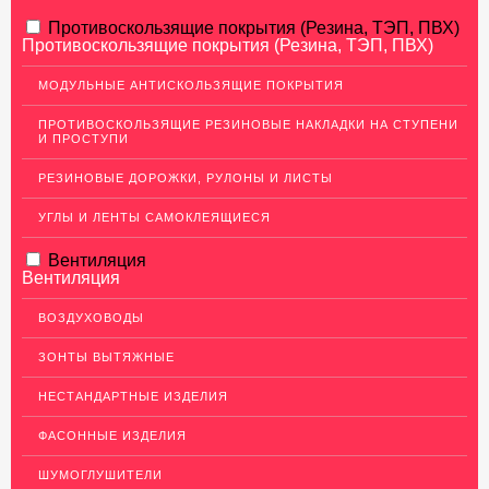
АЛЮМИНИЕВЫЙ ПРОКАТ
Противоскользящие покрытия (Резина, ТЭП, ПВХ)
Противоскользящие покрытия (Резина, ТЭП, ПВХ)
НЕРЖАВЕЮЩАЯ СТАЛЬ
МОДУЛЬНЫЕ АНТИСКОЛЬЗЯЩИЕ ПОКРЫТИЯ
Нержавеющие листы
ПРОТИВОСКОЛЬЗЯЩИЕ РЕЗИНОВЫЕ НАКЛАДКИ НА СТУПЕНИ
Уголки из нержавеющей стали
И ПРОСТУПИ
Пруток (круг) из нержавеющей стали
РЕЗИНОВЫЕ ДОРОЖКИ, РУЛОНЫ И ЛИСТЫ
Полоса из нержавейки
УГЛЫ И ЛЕНТЫ САМОКЛЕЯЩИЕСЯ
Нержавеющие трубы
Вентиляция
ПВЛ-листы
Вентиляция
Швеллер (профиль) нержавеющий
ВОЗДУХОВОДЫ
Сетка из нержавейки
ЗОНТЫ ВЫТЯЖНЫЕ
МЕДНЫЙ ПРОКАТ
НЕСТАНДАРТНЫЕ ИЗДЕЛИЯ
ЛАТУННЫЙ ПРОКАТ
ФАСОННЫЕ ИЗДЕЛИЯ
ДЕКОР НЕРЖАВЕЙКА
ШУМОГЛУШИТЕЛИ