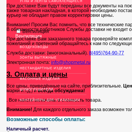
УГЛЫ И ЛЕНТЫ САМОКЛЕЯЩИЕСЯ
При доставке Вам будут переданы все документы на пок
также товарная накладная, в которой необходимо поста
курьер не обладает правом корректировки цены.
Внимание! Просим Вас помнить, что все технические па
В обязанности работников Службы доставки не входит о
Вентиляция
Вентиляция
При доставке Вам заказанного товара проверяйте компл
пожеланий и претензий обращайтесь к нам по следующи
ВОЗДУХОВОДЫ
Служба доставки: (многоканальный).
8(495)764-90-77
ЗОНТЫ ВЫТЯЖНЫЕ
Электронная почта:
info@shopmetal.ru
НЕСТАНДАРТНЫЕ ИЗДЕЛИЯ
3. Оплата и цены
ФАСОННЫЕ ИЗДЕЛИЯ
Все цены, приведённые на сайте, приблизительные.
Цен
ШУМОГЛУШИТЕЛИ
марки и.т.д.) и
всегда обсуждаема!
. Все налоги включены в стоимость товара.
КОНТЕЙНЕРЫ ДЛЯ УТИЛИЗАЦИИ
Внимание!
Для каждого отдельного заказа возможен то
Возможные способы оплаты:
Наличный расчет.