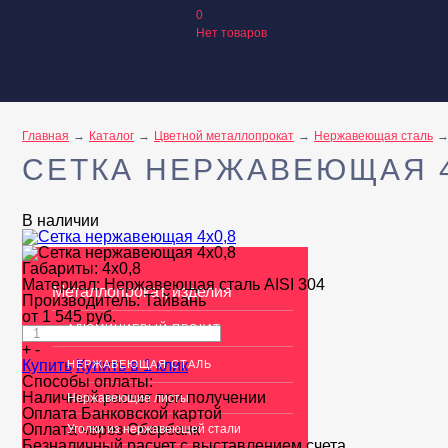
0
Нет товаров
Главная
Каталог
Цветной металлопрокат
Нержавеющая сталь
СЕТКА НЕРЖАВЕЮЩАЯ 4
В наличии
Габариты:
4x0,8
Материал:
Нержавеющая сталь AISI 304
Металлопрокат, изделия
Производитель:
Тайвань
от
1 545
руб.
АЛЮМИНИЕВЫЙ ПРОКАТ
+
-
Купить
Купить в 1 клик
НЕРЖАВЕЮЩАЯ СТАЛЬ
Способы оплаты:
Наличный расчет при получении
Нержавеющие листы
Оплата Банковской картой
Оплата через Сбербанк
Уголки из нержавеющей стали
Безналичный расчет с выставлением счета