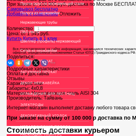
При заказе от 100 000 руб. доставка по Москве
Пруток (круг) из нержавеющей стали
БЕСПЛА
Cамовывоз бесплатно
Полоса из нержавейки
Добавить к сравнению
Отложить
Нержавеющие трубы
Количество
ПВЛ-листы
Цена: от
1 545
руб.
Купить
Купить в 1 клик
Швеллер (профиль) нержавеющий
Вся представленная на сайте информация, касающаяся технических характе
Сетка из нержавейки
офертой, определяемой положениями Статьи 437(2) Гражданского кодекса РФ.
Поделиться:
МЕДНЫЙ ПРОКАТ
Подробные характеристики
ЛАТУННЫЙ ПРОКАТ
Оплата и доставка
Отзывы
Характеристики
ДЕКОР НЕРЖАВЕЙКА
Габариты:
4x0,8
Материал:
Нержавеющая сталь AISI 304
ОГРАЖДЕНИЯ ДЛЯ ЛЕСТНИЦ
Производитель:
Тайвань
ЭЛЕКТРОДЫ
Интернет-магазин выполняет доставку любого товара с
ДЕКОРАТИВНЫЙ УГОЛОК
При заказе на сумму от 100 000 р доставка по
МЕТАЛЛИЧЕСКИЕ ПОРОГИ
Стоимость доставки курьером
НАПОЛЬНЫЕ (ДЛЯ ПОЛА),
РАСКЛАДКА, ПЛИНТУС