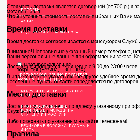
Стоимость доставки является договорной (от 700 р.) и з
ПОТОЛКИ
металла" и т. п.
Чтобы уточнить стоимость доставки выбранных Вами ма
АКЦИИ
Время доставки
НЕДОРОГОЙ МЕТАЛЛОПРОКАТ
Время доставки согласовывается с менеджером Службы д
Внимание! Неправильно указанный номер телефона, нет
Ваши персональные данные при оформлении заказа. Ко
Противоскользящие
Доставка выполняется ежедневно с 9:00 до 23:00 часов 
покрытия (Резина, ТЭП, ПВХ)
Противоскользящие покрытия
Вы также можете указать любое другое удобное время до
(Резина, ТЭП, ПВХ)
населенные пункты области определяется по договоренн
МОДУЛЬНЫЕ АНТИСКОЛЬЗЯЩИЕ
Место доставки
ПОКРЫТИЯ
Доставка осуществляется по адресу, указанному при оф
ПРОТИВОСКОЛЬЗЯЩИЕ
РЕЗИНОВЫЕ НАКЛАДКИ НА
Службы доставки .
СТУПЕНИ И ПРОСТУПИ
Либо позвонить по указанным на сайте телефонам!
РЕЗИНОВЫЕ ДОРОЖКИ, РУЛОНЫ И
ЛИСТЫ
Правила