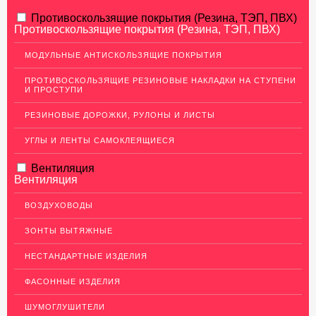
АЛЮМИНИЕВЫЙ ПРОКАТ
Противоскользящие покрытия (Резина, ТЭП, ПВХ)
Противоскользящие покрытия (Резина, ТЭП, ПВХ)
НЕРЖАВЕЮЩАЯ СТАЛЬ
МОДУЛЬНЫЕ АНТИСКОЛЬЗЯЩИЕ ПОКРЫТИЯ
Нержавеющие листы
ПРОТИВОСКОЛЬЗЯЩИЕ РЕЗИНОВЫЕ НАКЛАДКИ НА СТУПЕНИ
Уголки из нержавеющей стали
И ПРОСТУПИ
Пруток (круг) из нержавеющей стали
РЕЗИНОВЫЕ ДОРОЖКИ, РУЛОНЫ И ЛИСТЫ
Полоса из нержавейки
УГЛЫ И ЛЕНТЫ САМОКЛЕЯЩИЕСЯ
Нержавеющие трубы
Вентиляция
ПВЛ-листы
Вентиляция
Швеллер (профиль) нержавеющий
ВОЗДУХОВОДЫ
Сетка из нержавейки
ЗОНТЫ ВЫТЯЖНЫЕ
МЕДНЫЙ ПРОКАТ
НЕСТАНДАРТНЫЕ ИЗДЕЛИЯ
ЛАТУННЫЙ ПРОКАТ
ФАСОННЫЕ ИЗДЕЛИЯ
ДЕКОР НЕРЖАВЕЙКА
ШУМОГЛУШИТЕЛИ