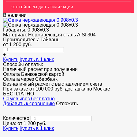
ОГРАЖДЕНИЯ ДЛЯ ЛЕСТНИЦ
КОНТЕЙНЕРЫ ДЛЯ УТИЛИЗАЦИИ
ЭЛЕКТРОДЫ
В наличии
ДЕКОРАТИВНЫЙ УГОЛОК
Габариты:
0,908x0,3
Материал:
Нержавеющая сталь AISI 304
МЕТАЛЛИЧЕСКИЕ ПОРОГИ НАПОЛЬНЫЕ (ДЛЯ ПОЛА),
РАСКЛАДКА, ПЛИНТУС
Производитель:
Тайвань
от
1 200
руб.
ПОТОЛКИ
+
-
Купить
Купить в 1 клик
АКЦИИ
Способы оплаты:
Наличный расчет при получении
НЕДОРОГОЙ МЕТАЛЛОПРОКАТ
Оплата Банковской картой
Оплата через Сбербанк
Безналичный расчет с выставлением счета
При заказе от 100 000 руб. доставка по Москве
БЕСПЛАТНО
Cамовывоз бесплатно
Добавить к сравнению
Отложить
Количество
Цена: от
1 200
руб.
Купить
Купить в 1 клик