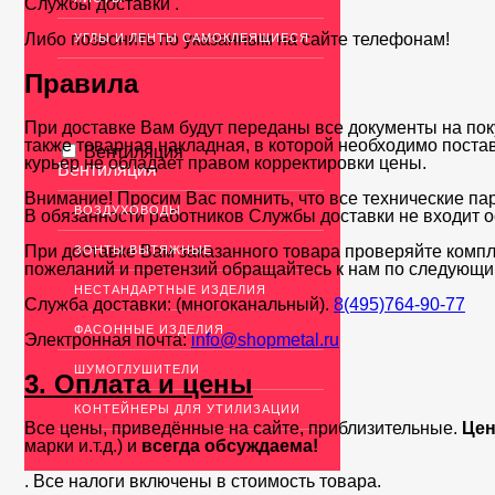
Службы доставки .
Либо позвонить по указанным на сайте телефонам!
УГЛЫ И ЛЕНТЫ САМОКЛЕЯЩИЕСЯ
Правила
При доставке Вам будут переданы все документы на пок
также товарная накладная, в которой необходимо поста
Вентиляция
курьер не обладает правом корректировки цены.
Вентиляция
Внимание! Просим Вас помнить, что все технические па
ВОЗДУХОВОДЫ
В обязанности работников Службы доставки не входит о
При доставке Вам заказанного товара проверяйте компл
ЗОНТЫ ВЫТЯЖНЫЕ
пожеланий и претензий обращайтесь к нам по следующи
НЕСТАНДАРТНЫЕ ИЗДЕЛИЯ
Служба доставки: (многоканальный).
8(495)764-90-77
ФАСОННЫЕ ИЗДЕЛИЯ
Электронная почта:
info@shopmetal.ru
ШУМОГЛУШИТЕЛИ
3. Оплата и цены
КОНТЕЙНЕРЫ ДЛЯ УТИЛИЗАЦИИ
Все цены, приведённые на сайте, приблизительные.
Цен
марки и.т.д.) и
всегда обсуждаема!
. Все налоги включены в стоимость товара.