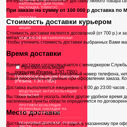
Интернет-магазин выполняет доставку любого товара с
МЕТАЛЛИЧЕСКИЕ ПОРОГИ
НАПОЛЬНЫЕ (ДЛЯ ПОЛА),
РАСКЛАДКА, ПЛИНТУС
При заказе на сумму от 100 000 р доставка по
ПОТОЛКИ
Стоимость доставки курьером
АКЦИИ
Стоимость доставки является договорной (от 700 р.) и з
металла" и т. п.
НЕДОРОГОЙ МЕТАЛЛОПРОКАТ
Чтобы уточнить стоимость доставки выбранных Вами ма
Время доставки
Время доставки согласовывается с менеджером Службы д
Противоскользящие
покрытия (Резина, ТЭП, ПВХ)
Внимание! Неправильно указанный номер телефона, нет
Противоскользящие покрытия
Ваши персональные данные при оформлении заказа. Ко
(Резина, ТЭП, ПВХ)
Доставка выполняется ежедневно с 9:00 до 23:00 часов 
МОДУЛЬНЫЕ АНТИСКОЛЬЗЯЩИЕ
ПОКРЫТИЯ
Вы также можете указать любое другое удобное время до
населенные пункты области определяется по договоренн
ПРОТИВОСКОЛЬЗЯЩИЕ
РЕЗИНОВЫЕ НАКЛАДКИ НА
Место доставки
СТУПЕНИ И ПРОСТУПИ
РЕЗИНОВЫЕ ДОРОЖКИ, РУЛОНЫ И
Доставка осуществляется по адресу, указанному при оф
ЛИСТЫ