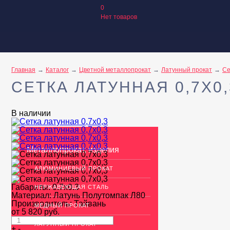
0
Нет товаров
Главная
Каталог
Цветной металлопрокат
Латунный прокат
Се
СЕТКА ЛАТУННАЯ 0,7X0,
В наличии
Металлопрокат, изделия
АЛЮМИНИЕВЫЙ ПРОКАТ
Габариты:
0.7x0.3
НЕРЖАВЕЮЩАЯ СТАЛЬ
Материал:
Латунь Полутомпак Л80
Производитель:
Тайвань
МЕДНЫЙ ПРОКАТ
от
5 820
руб.
ЛАТУННЫЙ ПРОКАТ
+
-