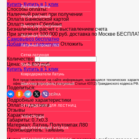
Купить
Купить в 1 клик
Латунные листы
Способы оплаты:
Наличный расчет при получении
Уголок латунный
Оплата Банковской картой
Оплата через Сбербанк
Пруток (круг) латунный
Безналичный расчет с выставлением счета
При заказе от 100 000 руб. доставка по Москве
БЕСПЛА
Латунная полоса
Cамовывоз бесплатно
Добавить к сравнению
Отложить
Латунный прокат Л63
Сетка латунная
Количество
Цена: от
5 820
руб.
Трубы латунные
Купить
Купить в 1 клик
Ковродержатели Латунь
Вся представленная на сайте информация, касающаяся технических характе
офертой, определяемой положениями Статьи 437(2) Гражданского кодекса РФ.
Швеллер (профиль) латунный
Поделиться:
ДЕКОР НЕРЖАВЕЙКА
Подробные характеристики
Оплата и доставка
ОГРАЖДЕНИЯ ДЛЯ ЛЕСТНИЦ
Отзывы
Характеристики
ЭЛЕКТРОДЫ
Габариты:
0.7x0.3
Материал:
Латунь Полутомпак Л80
ДЕКОРАТИВНЫЙ УГОЛОК
Производитель:
Тайвань