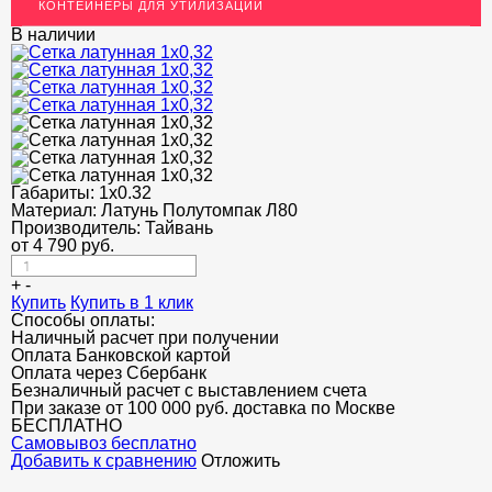
КОНТЕЙНЕРЫ ДЛЯ УТИЛИЗАЦИИ
ОГРАЖДЕНИЯ ДЛЯ ЛЕСТНИЦ
В наличии
ЭЛЕКТРОДЫ
ДЕКОРАТИВНЫЙ УГОЛОК
МЕТАЛЛИЧЕСКИЕ ПОРОГИ НАПОЛЬНЫЕ (ДЛЯ ПОЛА),
РАСКЛАДКА, ПЛИНТУС
Габариты:
1х0.32
ПОТОЛКИ
Материал:
Латунь Полутомпак Л80
Производитель:
Тайвань
АКЦИИ
от
4 790
руб.
НЕДОРОГОЙ МЕТАЛЛОПРОКАТ
+
-
Купить
Купить в 1 клик
Способы оплаты:
Наличный расчет при получении
Оплата Банковской картой
Оплата через Сбербанк
Безналичный расчет с выставлением счета
При заказе от 100 000 руб. доставка по Москве
БЕСПЛАТНО
Cамовывоз бесплатно
Добавить к сравнению
Отложить