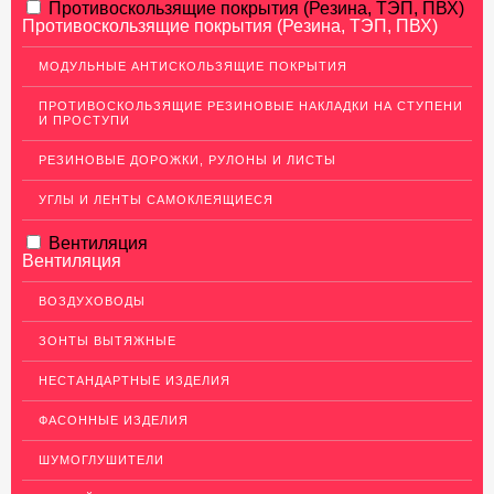
АЛЮМИНИЕВЫЙ ПРОКАТ
Противоскользящие покрытия (Резина, ТЭП, ПВХ)
Противоскользящие покрытия (Резина, ТЭП, ПВХ)
НЕРЖАВЕЮЩАЯ СТАЛЬ
МОДУЛЬНЫЕ АНТИСКОЛЬЗЯЩИЕ ПОКРЫТИЯ
МЕДНЫЙ ПРОКАТ
ПРОТИВОСКОЛЬЗЯЩИЕ РЕЗИНОВЫЕ НАКЛАДКИ НА СТУПЕНИ
И ПРОСТУПИ
ЛАТУННЫЙ ПРОКАТ
РЕЗИНОВЫЕ ДОРОЖКИ, РУЛОНЫ И ЛИСТЫ
Латунные листы
Уголок латунный
УГЛЫ И ЛЕНТЫ САМОКЛЕЯЩИЕСЯ
Пруток (круг) латунный
Вентиляция
Вентиляция
Латунная полоса
Латунный прокат Л63
ВОЗДУХОВОДЫ
Сетка латунная
ЗОНТЫ ВЫТЯЖНЫЕ
Трубы латунные
НЕСТАНДАРТНЫЕ ИЗДЕЛИЯ
Ковродержатели Латунь
ФАСОННЫЕ ИЗДЕЛИЯ
Швеллер (профиль) латунный
ШУМОГЛУШИТЕЛИ
ДЕКОР НЕРЖАВЕЙКА