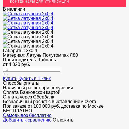
КОНТЕЙНЕРЫ ДЛЯ УТИЛИЗАЦИИ
ОГРАЖДЕНИЯ ДЛЯ ЛЕСТНИЦ
В наличии
ЭЛЕКТРОДЫ
ДЕКОРАТИВНЫЙ УГОЛОК
МЕТАЛЛИЧЕСКИЕ ПОРОГИ НАПОЛЬНЫЕ (ДЛЯ ПОЛА),
РАСКЛАДКА, ПЛИНТУС
Габариты:
2x0.4
ПОТОЛКИ
Материал:
Латунь Полутомпак Л80
Производитель:
Тайвань
АКЦИИ
от
4 320
руб.
НЕДОРОГОЙ МЕТАЛЛОПРОКАТ
+
-
Купить
Купить в 1 клик
Способы оплаты:
Наличный расчет при получении
Оплата Банковской картой
Оплата через Сбербанк
Безналичный расчет с выставлением счета
При заказе от 100 000 руб. доставка по Москве
БЕСПЛАТНО
Cамовывоз бесплатно
Добавить к сравнению
Отложить