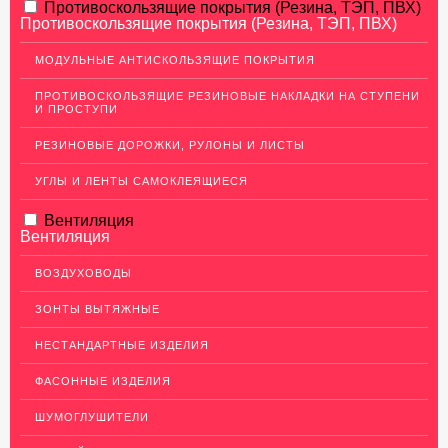
АЛЮМИНИЕВЫЙ ПРОКАТ
Противоскользящие покрытия (Резина, ТЭП, ПВХ)
Противоскользящие покрытия (Резина, ТЭП, ПВХ)
НЕРЖАВЕЮЩАЯ СТАЛЬ
МОДУЛЬНЫЕ АНТИСКОЛЬЗЯЩИЕ ПОКРЫТИЯ
МЕДНЫЙ ПРОКАТ
ПРОТИВОСКОЛЬЗЯЩИЕ РЕЗИНОВЫЕ НАКЛАДКИ НА СТУПЕНИ
И ПРОСТУПИ
ЛАТУННЫЙ ПРОКАТ
РЕЗИНОВЫЕ ДОРОЖКИ, РУЛОНЫ И ЛИСТЫ
Латунные листы
Уголок латунный
УГЛЫ И ЛЕНТЫ САМОКЛЕЯЩИЕСЯ
Пруток (круг) латунный
Вентиляция
Вентиляция
Латунная полоса
Латунный прокат Л63
ВОЗДУХОВОДЫ
Сетка латунная
ЗОНТЫ ВЫТЯЖНЫЕ
Трубы латунные
НЕСТАНДАРТНЫЕ ИЗДЕЛИЯ
Ковродержатели Латунь
ФАСОННЫЕ ИЗДЕЛИЯ
Швеллер (профиль) латунный
ШУМОГЛУШИТЕЛИ
ДЕКОР НЕРЖАВЕЙКА