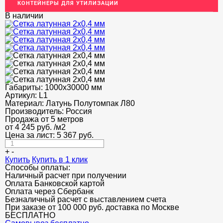
КОНТЕЙНЕРЫ ДЛЯ УТИЛИЗАЦИИ
ОГРАЖДЕНИЯ ДЛЯ ЛЕСТНИЦ
В наличии
ЭЛЕКТРОДЫ
ДЕКОРАТИВНЫЙ УГОЛОК
МЕТАЛЛИЧЕСКИЕ ПОРОГИ НАПОЛЬНЫЕ (ДЛЯ ПОЛА),
РАСКЛАДКА, ПЛИНТУС
Габариты:
ПОТОЛКИ
1000х30000 мм
Артикул:
L1
Материал:
Латунь Полутомпак Л80
АКЦИИ
Производитель:
Россия
Продажа от 5 метров
НЕДОРОГОЙ МЕТАЛЛОПРОКАТ
от
4 245
руб.
/м2
Цена за лист:
5 367
руб.
+
-
Купить
Купить в 1 клик
Способы оплаты:
Наличный расчет при получении
Оплата Банковской картой
Оплата через Сбербанк
Безналичный расчет с выставлением счета
При заказе от 100 000 руб. доставка по Москве
БЕСПЛАТНО