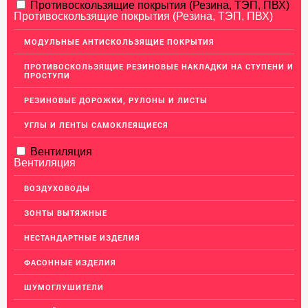
АЛЮМИНИЕВЫЙ ПРОКАТ
Противоскользящие покрытия (Резина, ТЭП, ПВХ)
Противоскользящие покрытия (Резина, ТЭП, ПВХ)
НЕРЖАВЕЮЩАЯ СТАЛЬ
МОДУЛЬНЫЕ АНТИСКОЛЬЗЯЩИЕ ПОКРЫТИЯ
МЕДНЫЙ ПРОКАТ
ПРОТИВОСКОЛЬЗЯЩИЕ РЕЗИНОВЫЕ НАКЛАДКИ НА СТУПЕНИ И
ПРОСТУПИ
ЛАТУННЫЙ ПРОКАТ
РЕЗИНОВЫЕ ДОРОЖКИ, РУЛОНЫ И ЛИСТЫ
Латунные листы
Уголок латунный
УГЛЫ И ЛЕНТЫ САМОКЛЕЯЩИЕСЯ
Пруток (круг) латунный
Вентиляция
Вентиляция
Латунная полоса
Латунный прокат Л63
ВОЗДУХОВОДЫ
Сетка латунная
ЗОНТЫ ВЫТЯЖНЫЕ
Трубы латунные
НЕСТАНДАРТНЫЕ ИЗДЕЛИЯ
Ковродержатели Латунь
ФАСОННЫЕ ИЗДЕЛИЯ
Швеллер (профиль) латунный
ШУМОГЛУШИТЕЛИ
ДЕКОР НЕРЖАВЕЙКА