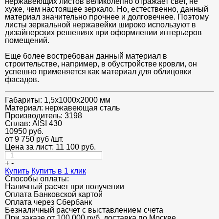
нержавеющих листов великолепно отражает свет, не
хуже, чем настоящее зеркало. Но, естественно, данный
материал значительно прочнее и долговечнее. Поэтому
листы зеркальной нержавейки широко используют в
дизайнерских решениях при оформлении интерьеров
помещений.
Еще более востребован данный материал в
строительстве, например, в обустройстве кровли, он
успешно применяется как материал для облицовки
фасадов.
Габариты:
1,5х1000х2000 мм
Материал:
нержавеющая сталь
Производитель:
3198
Сплав:
AISI 430
10950
руб.
от 9 750 руб
/шт.
Цена за лист:
11 100
руб.
+
-
Купить
Купить в 1 клик
Способы оплаты:
Наличный расчет при получении
Оплата Банковской картой
Оплата через Сбербанк
Безналичный расчет с выставлением счета
При заказе от 100 000 руб. доставка по Москве