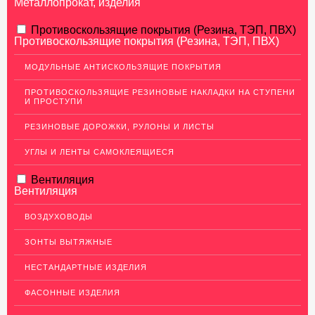
Металлопрокат, изделия
АЛЮМИНИЕВЫЙ ПРОКАТ
Противоскользящие покрытия (Резина, ТЭП, ПВХ)
Противоскользящие покрытия (Резина, ТЭП, ПВХ)
НЕРЖАВЕЮЩАЯ СТАЛЬ
МОДУЛЬНЫЕ АНТИСКОЛЬЗЯЩИЕ ПОКРЫТИЯ
Нержавеющие листы
ПРОТИВОСКОЛЬЗЯЩИЕ РЕЗИНОВЫЕ НАКЛАДКИ НА СТУПЕНИ
Уголки из нержавеющей стали
И ПРОСТУПИ
Пруток (круг) из нержавеющей стали
РЕЗИНОВЫЕ ДОРОЖКИ, РУЛОНЫ И ЛИСТЫ
Полоса из нержавейки
УГЛЫ И ЛЕНТЫ САМОКЛЕЯЩИЕСЯ
Нержавеющие трубы
Вентиляция
ПВЛ-листы
Вентиляция
Швеллер (профиль) нержавеющий
ВОЗДУХОВОДЫ
Сетка из нержавейки
ЗОНТЫ ВЫТЯЖНЫЕ
МЕДНЫЙ ПРОКАТ
НЕСТАНДАРТНЫЕ ИЗДЕЛИЯ
ЛАТУННЫЙ ПРОКАТ
ФАСОННЫЕ ИЗДЕЛИЯ
ДЕКОР НЕРЖАВЕЙКА