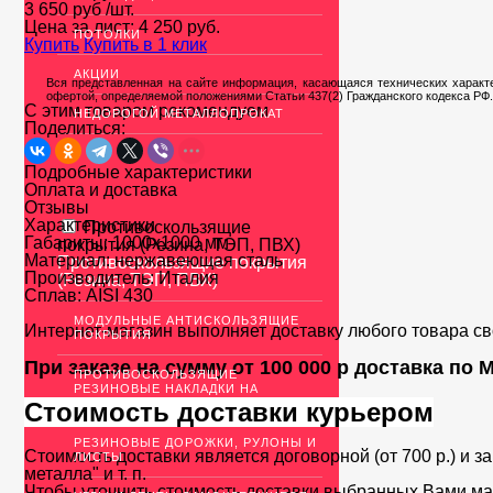
3 650 руб
/шт.
Цена за лист:
4 250
руб.
ПОТОЛКИ
Купить
Купить в 1 клик
АКЦИИ
Вся представленная на сайте информация, касающаяся технических характе
офертой, определяемой положениями Статьи 437(2) Гражданского кодекса РФ.
С этим товаром рекомендуем
НЕДОРОГОЙ МЕТАЛЛОПРОКАТ
Поделиться:
Подробные характеристики
Оплата и доставка
Отзывы
Характеристики
Противоскользящие
Габариты:
1000х1000 мм
покрытия (Резина, ТЭП, ПВХ)
Материал:
нержавеющая сталь
Противоскользящие покрытия
Производитель:
Италия
(Резина, ТЭП, ПВХ)
Сплав:
AISI 430
МОДУЛЬНЫЕ АНТИСКОЛЬЗЯЩИЕ
Интернет-магазин выполняет доставку любого товара с
ПОКРЫТИЯ
При заказе на сумму от 100 000 р доставка по
ПРОТИВОСКОЛЬЗЯЩИЕ
РЕЗИНОВЫЕ НАКЛАДКИ НА
СТУПЕНИ И ПРОСТУПИ
Стоимость доставки курьером
РЕЗИНОВЫЕ ДОРОЖКИ, РУЛОНЫ И
Стоимость доставки является договорной (от 700 р.) и з
ЛИСТЫ
металла" и т. п.
Чтобы уточнить стоимость доставки выбранных Вами ма