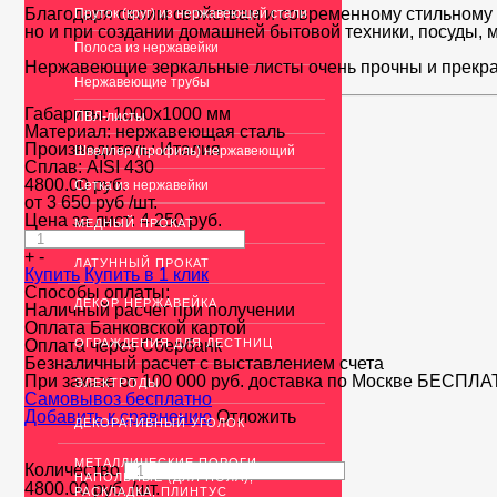
Благодаря своим свойствам и современному стильному 
Пруток (круг) из нержавеющей стали
но и при создании домашней бытовой техники, посуды, 
Полоса из нержавейки
Нержавеющие зеркальные листы очень прочны и прекра
Нержавеющие трубы
Габариты:
1000х1000 мм
ПВЛ-листы
Материал:
нержавеющая сталь
Производитель:
Италия
Швеллер (профиль) нержавеющий
Сплав:
AISI 430
4800.00
руб.
Сетка из нержавейки
от 3 650 руб
/шт.
Цена за лист:
4 250
руб.
МЕДНЫЙ ПРОКАТ
+
-
ЛАТУННЫЙ ПРОКАТ
Купить
Купить в 1 клик
Способы оплаты:
ДЕКОР НЕРЖАВЕЙКА
Наличный расчет при получении
Оплата Банковской картой
Оплата через Сбербанк
ОГРАЖДЕНИЯ ДЛЯ ЛЕСТНИЦ
Безналичный расчет с выставлением счета
При заказе от 100 000 руб. доставка по Москве
БЕСПЛА
ЭЛЕКТРОДЫ
Cамовывоз бесплатно
Добавить к сравнению
Отложить
ДЕКОРАТИВНЫЙ УГОЛОК
МЕТАЛЛИЧЕСКИЕ ПОРОГИ
Количество
НАПОЛЬНЫЕ (ДЛЯ ПОЛА),
4800.00
руб.
/шт.
РАСКЛАДКА, ПЛИНТУС