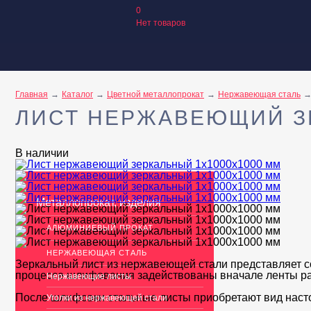
0
Нет товаров
Главная
Каталог
Цветной металлопрокат
Нержавеющая сталь
ЛИСТ НЕРЖАВЕЮЩИЙ ЗЕ
В наличии
Металлопрокат, изделия
АЛЮМИНИЕВЫЙ ПРОКАТ
НЕРЖАВЕЮЩАЯ СТАЛЬ
Зеркальный лист из нержавеющей стали представляет с
процессе шлифования задействованы вначале ленты раз
Нержавеющие листы
После шлифовки стальные листы приобретают вид наст
Уголки из нержавеющей стали