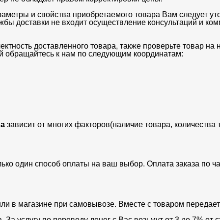
раметры и свойства приобретаемого товара Вам следует ут
ужбы доставки не входит осуществление консультаций и ко
ектность доставленного товара, также проверьте товар на
ий обращайтесь к нам по следующим координатам:
а
зависит от многих факторов(наличие товара, количества 
лько один способ оплаты на ваш выбор. Оплата заказа по 
ли в магазине при самовывозе. Вместе с товаром передает
За услугу по переводу денег с Вас возьмут от 3 до 7% от с