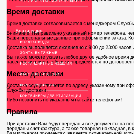
УГЛЫ И ЛЕНТЫ САМОКЛЕЯЩИЕСЯ
Время доставки
Время доставки согласовывается с менеджером Службы д
Вентиляция
Внимание! Неправильно указанный номер телефона, нет
Ваши персональные данные при оформлении заказа. Ко
ВОЗДУХОВОДЫ
Доставка выполняется ежедневно с 9:00 до 23:00 часов 
ЗОНТЫ ВЫТЯЖНЫЕ
Вы также можете указать любое другое удобное время до
населенные пункты области определяется по договоренн
НЕСТАНДАРТНЫЕ ИЗДЕЛИЯ
Место доставки
ФАСОННЫЕ ИЗДЕЛИЯ
Доставка осуществляется по адресу, указанному при оф
ШУМОГЛУШИТЕЛИ
Службы доставки .
КОНТЕЙНЕРЫ ДЛЯ УТИЛИЗАЦИИ
Либо позвонить по указанным на сайте телефонам!
Правила
При доставке Вам будут переданы все документы на пок
переданы счет-фактура, а также товарная накладная, в
Вам курьером документах, является окончательной, кур