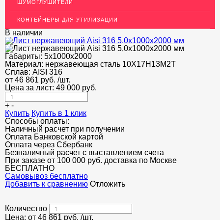
ШУМОГЛУШИТЕЛИ
ОГРАЖДЕНИЯ ДЛЯ ЛЕСТНИЦ
КОНТЕЙНЕРЫ ДЛЯ УТИЛИЗАЦИИ
ЭЛЕКТРОДЫ
В наличии
ДЕКОРАТИВНЫЙ УГОЛОК
Габариты:
5х1000х2000
Материал:
нержавеющая сталь 10Х17Н13М2Т
МЕТАЛЛИЧЕСКИЕ ПОРОГИ НАПОЛЬНЫЕ (ДЛЯ ПОЛА),
РАСКЛАДКА, ПЛИНТУС
Сплав:
AISI 316
от
46 861
руб.
/шт.
Цена за лист:
49 000
руб.
ПОТОЛКИ
+
-
АКЦИИ
Купить
Купить в 1 клик
Способы оплаты:
НЕДОРОГОЙ МЕТАЛЛОПРОКАТ
Наличный расчет при получении
Оплата Банковской картой
Оплата через Сбербанк
Безналичный расчет с выставлением счета
При заказе от 100 000 руб. доставка по Москве
БЕСПЛАТНО
Cамовывоз бесплатно
Добавить к сравнению
Отложить
Количество
Цена: от
46 861
руб.
/шт.