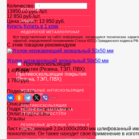
Количество
ПОТОЛКИ
13950.00
руб.
/шт.
12 850 руб
/шт.
Цена за лист:
13 950
руб.
АКЦИИ
Купить
Купить в 1 клик
НЕДОРОГОЙ МЕТАЛЛОПРОКАТ
Вся представленная на сайте информация, касающаяся технических характе
офертой, определяемой положениями Статьи 437(2) Гражданского кодекса РФ.
С этим товаром рекомендуем
Уголок нержавеющий зеркальный 50х50 мм
Противоскользящие
покрытия (Резина, ТЭП, ПВХ)
1 495 руб
Противоскользящие покрытия
(Резина, ТЭП, ПВХ)
1 780 руб
МОДУЛЬНЫЕ АНТИСКОЛЬЗЯЩИЕ
Поделиться:
ПОКРЫТИЯ
Описание
ПРОТИВОСКОЛЬЗЯЩИЕ
Подробные характеристики
РЕЗИНОВЫЕ НАКЛАДКИ НА
Оплата и доставка
СТУПЕНИ И ПРОСТУПИ
Отзывы
РЕЗИНОВЫЕ ДОРОЖКИ, РУЛОНЫ И
Лист нержавеющий 2,0х1000х2000 мм шлифованный имее
ЛИСТЫ
технологиях. Он также находит свое применение в изго