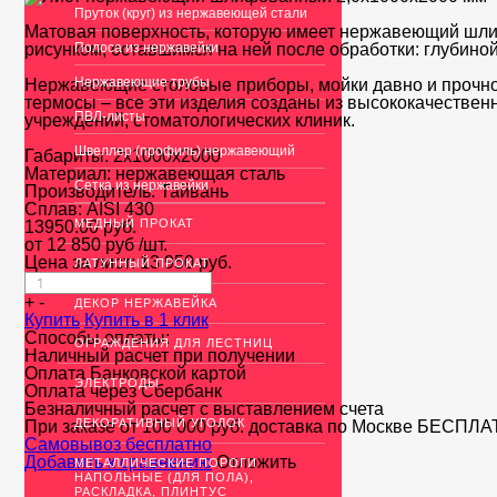
Пруток (круг) из нержавеющей стали
Матовая поверхность, которую имеет нержавеющий шли
рисунком, оставшимся на ней после обработки: глубино
Полоса из нержавейки
Нержавеющие трубы
Нержавеющие столовые приборы, мойки давно и прочно 
термосы – все эти изделия созданы из высококачестве
ПВЛ-листы
учреждений, стоматологических клиник.
Швеллер (профиль) нержавеющий
Габариты:
2х1000х2000
Материал:
нержавеющая сталь
Сетка из нержавейки
Производитель:
Тайвань
Сплав:
AISI 430
МЕДНЫЙ ПРОКАТ
13950.00
руб.
от 12 850 руб
/шт.
Цена за лист:
13 950
руб.
ЛАТУННЫЙ ПРОКАТ
+
-
ДЕКОР НЕРЖАВЕЙКА
Купить
Купить в 1 клик
Способы оплаты:
ОГРАЖДЕНИЯ ДЛЯ ЛЕСТНИЦ
Наличный расчет при получении
Оплата Банковской картой
ЭЛЕКТРОДЫ
Оплата через Сбербанк
Безналичный расчет с выставлением счета
ДЕКОРАТИВНЫЙ УГОЛОК
При заказе от 100 000 руб. доставка по Москве
БЕСПЛА
Cамовывоз бесплатно
Добавить к сравнению
Отложить
МЕТАЛЛИЧЕСКИЕ ПОРОГИ
НАПОЛЬНЫЕ (ДЛЯ ПОЛА),
РАСКЛАДКА, ПЛИНТУС