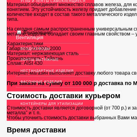
УГЛЫ И ЛЕНТЫ САМОКЛЕЯЩИЕСЯ
Материал объединяет множество сплавов железа, для кот
понятием. Эту устойчивость железу придает добавление к
количестве входят в состав такого металлического изд
типа.
На сегодня самым распространенным универсальным с
Вентиляция
металле, изделие обладает своим главным свойством – 
Вентиляция
Характеристики
Габариты:
2х1000х2000
ВОЗДУХОВОДЫ
Материал:
нержавеющая сталь
Производитель:
Тайвань
ЗОНТЫ ВЫТЯЖНЫЕ
Сплав:
AISI 430
НЕСТАНДАРТНЫЕ ИЗДЕЛИЯ
Интернет-магазин выполняет доставку любого товара с
ФАСОННЫЕ ИЗДЕЛИЯ
При заказе на сумму от 100 000 р доставка по
ШУМОГЛУШИТЕЛИ
Стоимость доставки курьером
КОНТЕЙНЕРЫ ДЛЯ УТИЛИЗАЦИИ
Стоимость доставки является договорной (от 700 р.) и з
металла" и т. п.
Чтобы уточнить стоимость доставки выбранных Вами ма
Время доставки