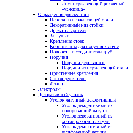
Лист нержавеющий рифленый
«чечевица»
Ограждения для лестниц
Перила из нержавеющей стали
Декоративный низ стойки
Держатель ригеля
Заглушки
Крепления стоек
Кронштейны для поручня к стене
Повороты и соединители труб
Поручни
Поручни деревянные
Поручни из нержавеющей стали
Пристенные крепления
Стеклодержатели
Фланцы
Электроды
Декоративный уголок
Уголок латунный декоративный
Уголок декоративный из
полированной латуни
Уголок декоративный из
хромированной латуни
Уголок декоративный из
шлифованной латуни